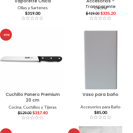
Vaporette Chica
Accesorios –
Transparente
Ollas y Sartenes
Cocina
$
319.00
$
335.20
$
419.00
-40%
Cuchillo Panero Premium
Vaso para baño
20 cm
Accesorios para Baño
Cocina
,
Cuchillos y Tijeras
$
85.00
$
317.40
$
529.00