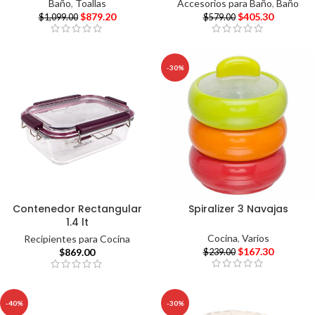
Baño
,
Toallas
Accesorios para Baño
,
Baño
$
879.20
$
405.30
$
1,099.00
$
579.00
-30%
Contenedor Rectangular
Spiralizer 3 Navajas
1.4 lt
Cocina
,
Varios
Recipientes para Cocina
$
167.30
$
869.00
$
239.00
-40%
-30%