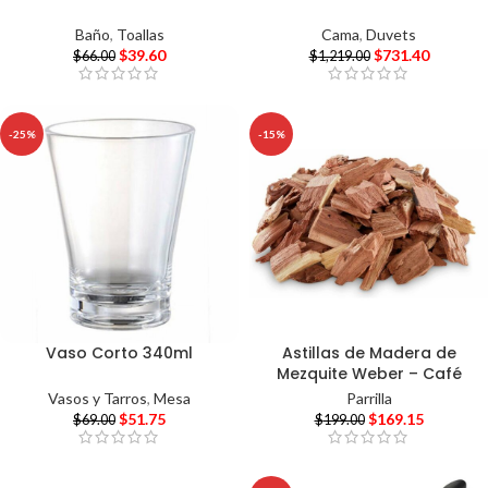
Baño
,
Toallas
Cama
,
Duvets
$
39.60
$
731.40
$
66.00
$
1,219.00
-25%
-15%
Vaso Corto 340ml
Astillas de Madera de
Mezquite Weber – Café
Vasos y Tarros
,
Mesa
Parrilla
$
51.75
$
169.15
$
69.00
$
199.00