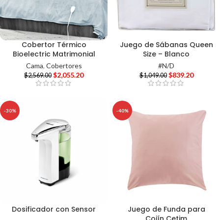
Cobertor Térmico
Juego de Sábanas Queen
Bioelectric Matrimonial
Size – Blanco
Cama
,
Cobertores
#N/D
$
2,055.20
$
839.20
$
2,569.00
$
1,049.00
-30%
-40%
Dosificador con Sensor
Juego de Funda para
Cojín Cetim