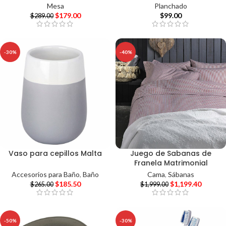
Mesa
Planchado
$
179.00
$
99.00
$
289.00
-30%
-40%
Vaso para cepillos Malta
Juego de Sabanas de
Franela Matrimonial
Accesorios para Baño
,
Baño
Cama
,
Sábanas
$
185.50
$
1,199.40
$
265.00
$
1,999.00
-50%
-30%