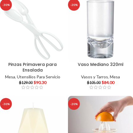
-30%
-20%
Pinzas Primavera para
Vaso Mediano 320ml
Ensalada
Vasos y Tarros
,
Mesa
Mesa
,
Utensilios Para Servicio
$
84.00
$
90.30
$
105.00
$
129.00
-30%
-20%