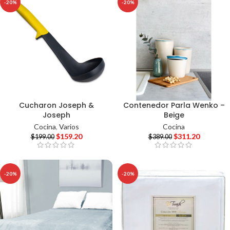
-20%
-20%
Cucharon Joseph &
Contenedor Parla Wenko –
Joseph
Beige
Cocina
,
Varios
Cocina
$
159.20
$
311.20
$
199.00
$
389.00
-20%
-20%