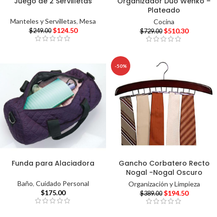
Juego de 2 Servilletas
Organizador Duo Wenko –
Plateado
Manteles y Servilletas
,
Mesa
Cocina
$
124.50
$
510.30
$
249.00
$
729.00
-50%
Funda para Alaciadora
Gancho Corbatero Recto
Nogal -Nogal Oscuro
Baño
,
Cuidado Personal
Organización y Limpieza
$
175.00
$
194.50
$
389.00