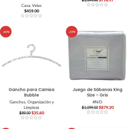
$
1,399.00
Casa
,
Velas
$
459.00
-60%
-20%
Gancho para Camisa
Juego de Sábanas King
Bubble
Size – Gris
Ganchos
,
Organización y
#N/D
Limpieza
$
879.20
$
1,099.00
$
35.60
$
89.00