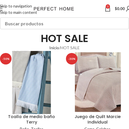
Skip to navigation
0
$
0.00
Skip to main content
HOT SALE
Inicio
HOT SALE
-50%
-30%
Toalla de medio baño
Juego de Quilt Marcie
Terry
Individual
Baño
,
Toallas
Cama
,
Colchas