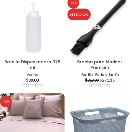
-15%
DESTACADO
Botella Dispensadora 375
Brocha para Marinar
ml
Premium
Varios
Parrilla
,
Patio y Jardin
$
39.00
$
271.15
$
319.00
-40%