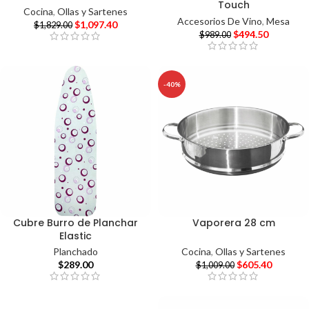
Touch
Cocina
,
Ollas y Sartenes
Accesorios De Vino
,
Mesa
$
1,097.40
$
1,829.00
$
494.50
$
989.00
-40%
Cubre Burro de Planchar
Vaporera 28 cm
Elastic
Cocina
,
Ollas y Sartenes
Planchado
$
605.40
$
289.00
$
1,009.00