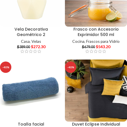
Vela Decorativa
Frasco con Accesorio
Geométrico 2
Exprimidor 500 ml
Casa
,
Velas
Cocina
,
Frascos para Vidrio
$
272.30
$
543.20
$
389.00
$
679.00
-40%
-40%
Toalla facial
Duvet Eclipse Individual