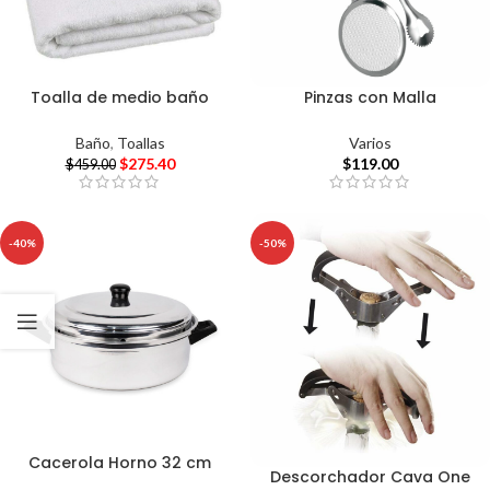
Toalla de medio baño
Pinzas con Malla
Baño
,
Toallas
Varios
$
275.40
$
119.00
$
459.00
-40%
-50%
Cacerola Horno 32 cm
Descorchador Cava One