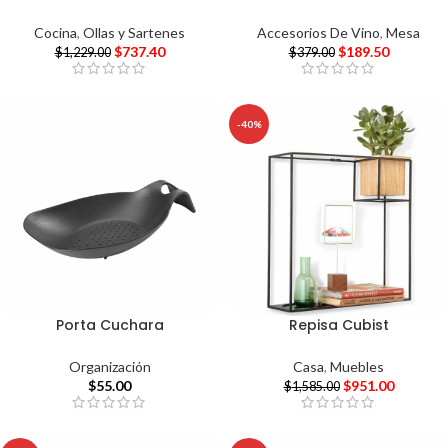
Cocina
,
Ollas y Sartenes
Accesorios De Vino
,
Mesa
$
737.40
$
189.50
$
1,229.00
$
379.00
-40%
Porta Cuchara
Repisa Cubist
Organización
Casa
,
Muebles
$
55.00
$
951.00
$
1,585.00