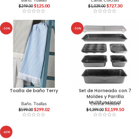
$
125.00
$
727.30
$
249.00
$
1,039.00
-50%
-50%
Toalla de baño Terry
Set de Horneado con 7
Moldes y Parrilla
Multifuncional
Baño
,
Toallas
Cocina
,
Moldes
$
299.02
$
2,199.50
$
599.00
$
4,399.00
-60%