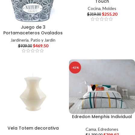
Touch
Cocina
,
Moldes
$
255.20
$
319.00
Juego de 3
Portamaceteros Ovalados
Jardineria
,
Patio y Jardin
$
469.50
$
939.00
-43%
Edredon Menphis Individual
Vela Totem decorativa
Cama
,
Edredones
$
798.97