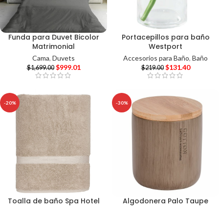
Funda para Duvet Bicolor
Portacepillos para baño
Matrimonial
Westport
Cama
,
Duvets
Accesorios para Baño
,
Baño
$
999.01
$
131.40
$
1,699.00
$
219.00
-20%
-30%
Toalla de baño Spa Hotel
Algodonera Palo Taupe