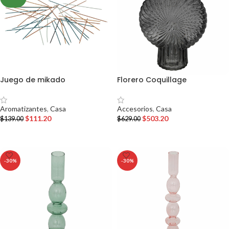
Juego de mikado
Florero Coquillage
Aromatizantes
,
Casa
Accesorios
,
Casa
$
111.20
$
503.20
$
139.00
$
629.00
AÑADIR AL CARRITO
AÑADIR AL CARRITO
-30%
-30%