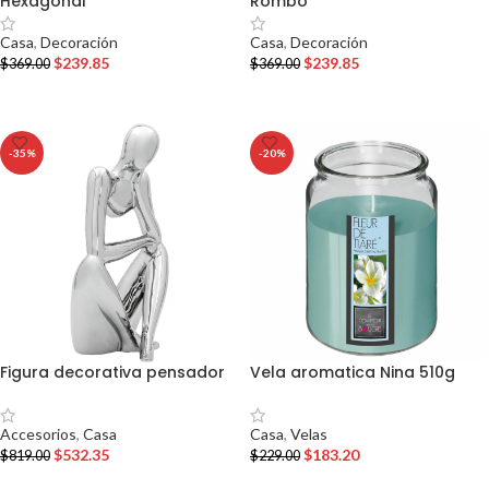
Hexagonal
Rombo
Casa
,
Decoración
Casa
,
Decoración
$
239.85
$
239.85
$
369.00
$
369.00
AÑADIR AL CARRITO
AÑADIR AL CARRITO
-35%
-20%
Figura decorativa pensador
Vela aromatica Nina 510g
Accesorios
,
Casa
Casa
,
Velas
$
532.35
$
183.20
$
819.00
$
229.00
AÑADIR AL CARRITO
AÑADIR AL CARRITO