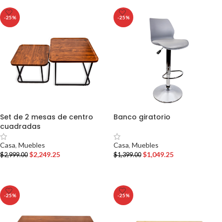
-25%
-25%
Set de 2 mesas de centro
Banco giratorio
cuadradas
Casa
,
Muebles
Casa
,
Muebles
$
1,049.25
$
2,249.25
$
1,399.00
$
2,999.00
AÑADIR AL CARRITO
AÑADIR AL CARRITO
-25%
-25%