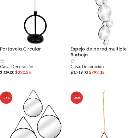
Portavela Circular
Espejo de pared multiple
Burbuja
Casa
,
Decoración
Casa
,
Decoración
$
220.35
$
792.35
$
339.00
$
1,219.00
AÑADIR AL CARRITO
AÑADIR AL CARRITO
-35%
-35%