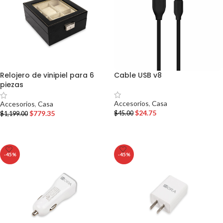
Relojero de vinipiel para 6
Cable USB v8
piezas
Accesorios
,
Casa
Accesorios
,
Casa
$
24.75
$
779.35
$
45.00
$
1,199.00
AÑADIR AL CARRITO
AÑADIR AL CARRITO
-45%
-45%