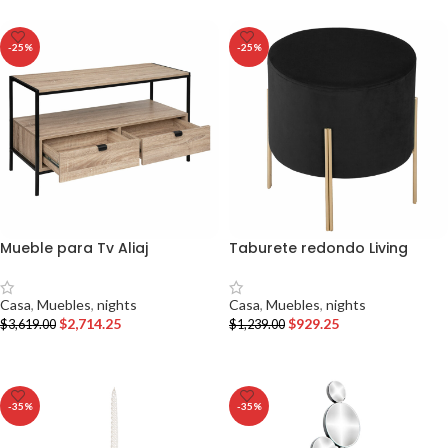
-25%
-25%
Mueble para Tv Aliaj
Taburete redondo Living
Casa
,
Muebles
,
nights
Casa
,
Muebles
,
nights
$
2,714.25
$
929.25
$
3,619.00
$
1,239.00
AÑADIR AL CARRITO
AÑADIR AL CARRITO
-35%
-35%