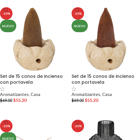
-20%
-20%
NUEVO
NUEVO
Set de 15 conos de incienso
Set de 15 conos de incienso
con portavela
con portavela
Aromatizantes
,
Casa
Aromatizantes
,
Casa
$
55.20
$
55.20
$
69.00
$
69.00
AÑADIR AL CARRITO
AÑADIR AL CARRITO
-20%
-20%
NUEVO