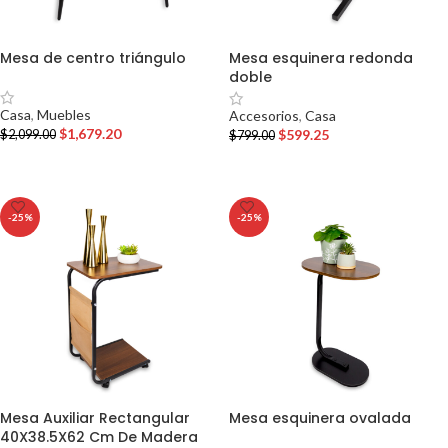
Mesa de centro triángulo
Mesa esquinera redonda
doble
Casa
,
Muebles
Accesorios
,
Casa
$
1,679.20
$
599.25
$
2,099.00
$
799.00
AÑADIR AL CARRITO
AÑADIR AL CARRITO
-25%
-25%
Mesa Auxiliar Rectangular
Mesa esquinera ovalada
40X38.5X62 Cm De Madera