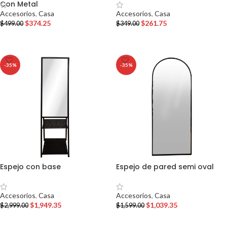
Con Metal
Accesorios
,
Casa
Accesorios
,
Casa
$
261.75
$
374.25
$
349.00
$
499.00
AÑADIR AL CARRITO
AÑADIR AL CARRITO
-35%
-35%
Espejo con base
Espejo de pared semi oval
Accesorios
,
Casa
Accesorios
,
Casa
$
1,949.35
$
1,039.35
$
2,999.00
$
1,599.00
AÑADIR AL CARRITO
AÑADIR AL CARRITO