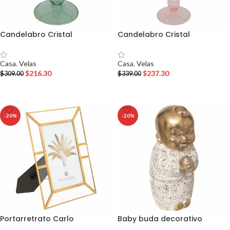
Candelabro Cristal
Candelabro Cristal
Casa
,
Velas
Casa
,
Velas
$
216.30
$
237.30
$
309.00
$
339.00
AÑADIR AL CARRITO
AÑADIR AL CARRITO
-20%
-20%
Portarretrato Carlo
Baby buda decorativo