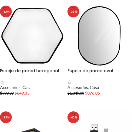
-35%
-35%
Espejo de pared hexagonal
Espejo de pared oval
Accesorios
,
Casa
Accesorios
,
Casa
$
649.35
$
876.85
$
999.00
$
1,349.00
AÑADIR AL CARRITO
AÑADIR AL CARRITO
-35%
-45%