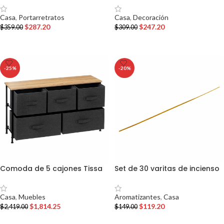
Casa
,
Portarretratos
Casa
,
Decoración
$
287.20
$
247.20
$
359.00
$
309.00
AÑADIR AL CARRITO
AÑADIR AL CARRITO
-25%
-20%
Comoda de 5 cajones Tissa
Set de 30 varitas de incienso
Casa
,
Muebles
Aromatizantes
,
Casa
$
1,814.25
$
119.20
$
2,419.00
$
149.00
AÑADIR AL CARRITO
AÑADIR AL CARRITO