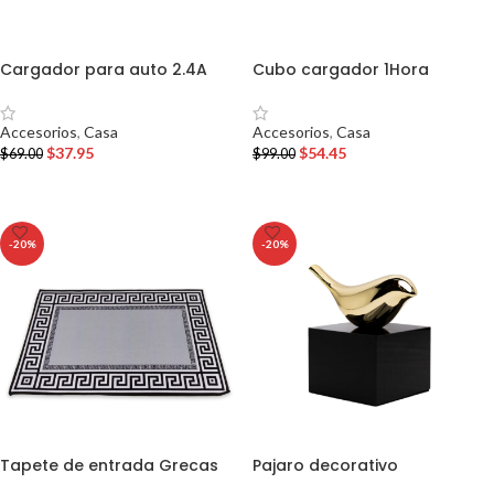
Cargador para auto 2.4A
Cubo cargador 1Hora
Accesorios
,
Casa
Accesorios
,
Casa
$
37.95
$
54.45
$
69.00
$
99.00
AÑADIR AL CARRITO
AÑADIR AL CARRITO
-20%
-20%
Tapete de entrada Grecas
Pajaro decorativo