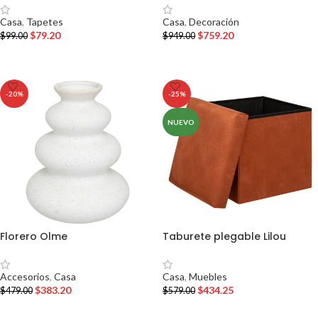
Casa
,
Tapetes
Casa
,
Decoración
$
79.20
$
759.20
$
99.00
$
949.00
AÑADIR AL CARRITO
AÑADIR AL CARRITO
-20%
-25%
NUEVO
Florero Olme
Taburete plegable Lilou
Accesorios
,
Casa
Casa
,
Muebles
$
383.20
$
434.25
$
479.00
$
579.00
AÑADIR AL CARRITO
AÑADIR AL CARRITO