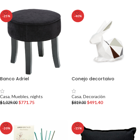
-25%
-40%
Banco Adriel
Conejo decortaivo
Casa
,
Muebles
,
nights
Casa
,
Decoración
$
771.75
$
491.40
$
1,029.00
$
819.00
AÑADIR AL CARRITO
AÑADIR AL CARRITO
-20%
-15%