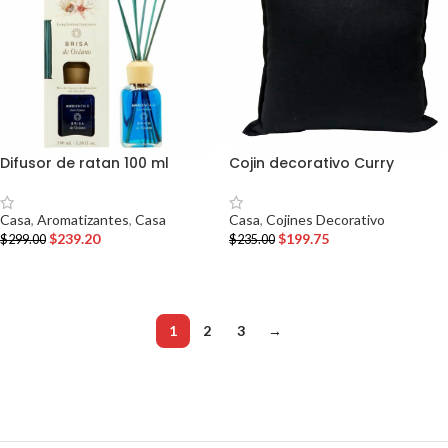
Difusor de ratan 100 ml
Cojin decorativo Curry
Casa
,
Aromatizantes
,
Casa
Casa
,
Cojines Decorativo
$
239.20
$
199.75
$
299.00
$
235.00
AÑADIR AL CARRITO
AÑADIR AL CARRITO
1
2
3
→