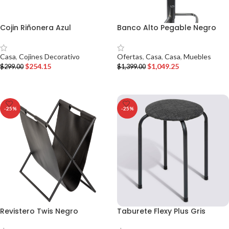
Cojin Riñonera Azul
Banco Alto Pegable Negro
Casa
,
Cojines Decorativo
Ofertas
,
Casa
,
Casa
,
Muebles
$
254.15
$
1,049.25
$
299.00
$
1,399.00
AÑADIR AL CARRITO
AÑADIR AL CARRITO
-25%
-25%
Revistero Twis Negro
Taburete Flexy Plus Gris