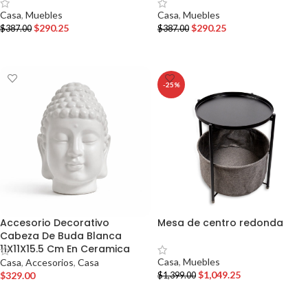
Casa
,
Muebles
Casa
,
Muebles
$
290.25
$
290.25
$
387.00
$
387.00
AÑADIR AL CARRITO
AÑADIR AL CARRITO
-25%
Accesorio Decorativo
Mesa de centro redonda
Cabeza De Buda Blanca
11X11X15.5 Cm En Ceramica
Casa
,
Muebles
Casa
,
Accesorios
,
Casa
$
1,049.25
$
329.00
$
1,399.00
AÑADIR AL CARRITO
AÑADIR AL CARRITO