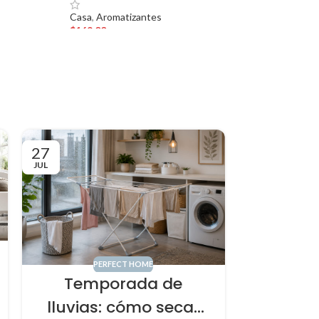
Casa
,
Aromatizantes
$
169.00
27
24
JUL
JUL
PERFECT HOME
Temporada de
lluvias: cómo secar