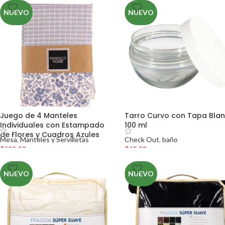
NUEVO
NUEVO
Juego de 4 Manteles
Tarro Curvo con Tapa Bla
Individuales con Estampado
100 ml
de Flores y Cuadros Azules
Mesa
,
Manteles y Servilletas
Check Out
,
baño
$
199.00
$
45.00
NUEVO
NUEVO