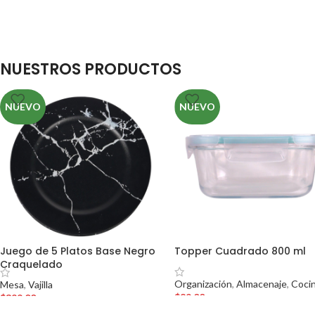
NUESTROS PRODUCTOS
NUEVO
NUEVO
Juego de 5 Platos Base Negro
Topper Cuadrado 800 ml
Craquelado
Organización
,
Almacenaje
,
Coci
Mesa
,
Vajilla
$
89.00
$
399.00