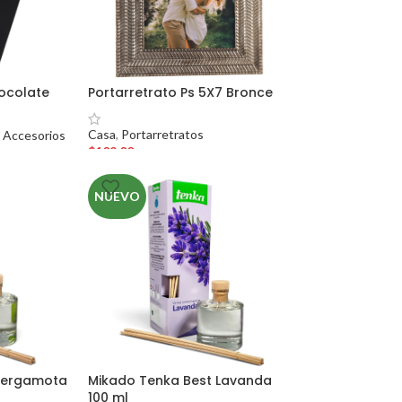
ocolate
Portarretrato Ps 5X7 Bronce
Casa
,
Portarretratos
,
Accesorios
$
109.00
NUEVO
Bergamota
Mikado Tenka Best Lavanda
100 ml