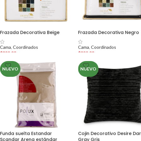
Frazada Decorativa Beige
Frazada Decorativa Negro
Cama
,
Coordinados
Cama
,
Coordinados
$
399.00
$
399.00
NUEVO
NUEVO
Funda suelta Estandar
Cojin Decorativo Desire Da
Scandar Arena estándar
Gray Gris