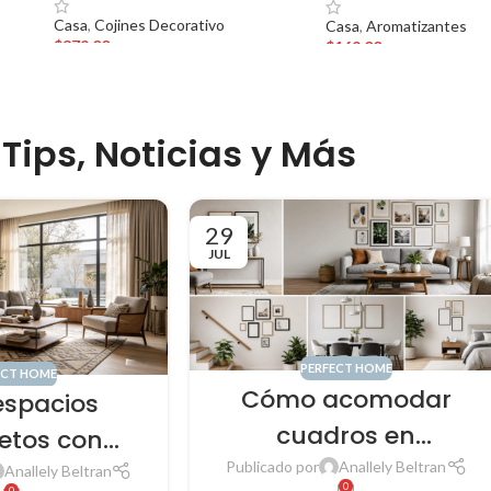
Casa
,
Cojines Decorativo
Casa
,
Aromatizantes
$
379.00
$
169.00
Tips, Noticias y Más
29
JUL
PERFECT HOME
ECT HOME
Cómo acomodar
espacios
cuadros en
etos con
cualquier espacio de
Publicado por
Anallely Beltran
bles y
Anallely Beltran
0
0