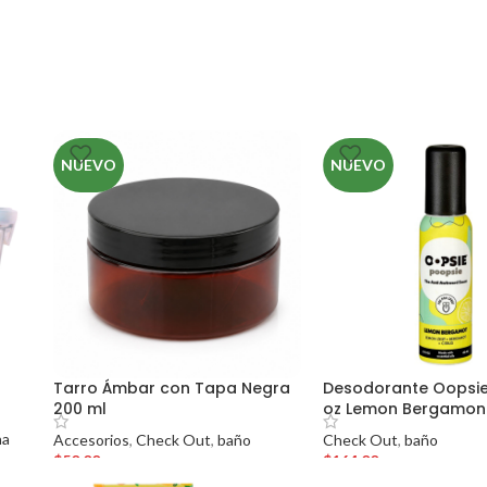
NUEVO
NUEVO
Tarro Ámbar con Tapa Negra
Desodorante Oopsie
200 ml
oz Lemon Bergamon
na
Accesorios
,
Check Out
,
baño
Check Out
,
baño
$
50.00
$
164.00