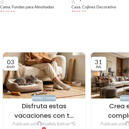
Cama
,
Fundas para Almohadas
Casa
,
Cojines Decorativo
$
149.00
$
299.00
03
31
AGO
JUL
PERFECT HOME
PERF
Disfruta estas
Crea 
vacaciones con tu
compl
minino y crea
mue
Publicado por
Anallely Beltran
Publicado por
0