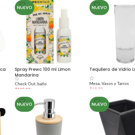
NUEVO
NUEVO
nca
Spray Prewc 100 ml Limon
Tequilero de Vidrio L
Mandarina
Mesa
,
Vasos y Tarros
Check Out
,
baño
$
10.00
$
109.00
NUEVO
NUEVO