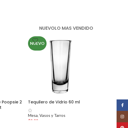
NUEVO
LO MAS VENDIDO
NUEVO
 Poopsie 2
Tequilero de Vidrio 60 ml
Face
t
Mesa
,
Vasos y Tarros
Insta
$
9.00
Pinte