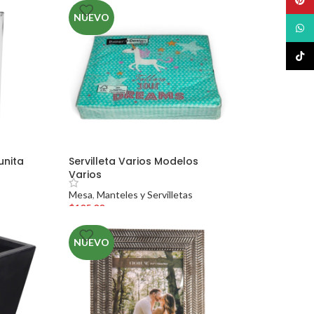
NUEVO
What
TikTo
unita
Servilleta Varios Modelos
Varios
Mesa
,
Manteles y Servilletas
$
105.00
NUEVO