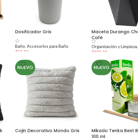
Dosificador Gris
Maceta Durango Ch
Café
Baño
,
Accesorios para Baño
Organización y Limpieza
$
59.00
$
379.00
NUEVO
NUEVO
rk
Cojin Decorativo Mondo Gris
Mikado Tenka Best 
100 ml