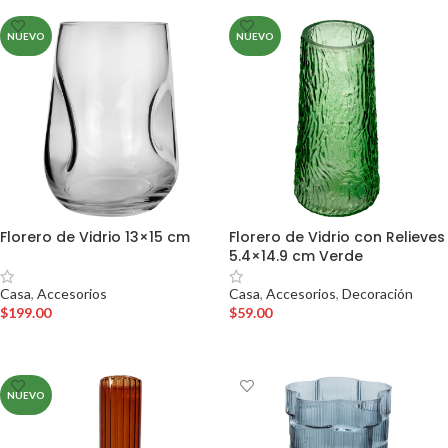
NUEVO
NUEVO
Florero de Vidrio 13×15 cm
Florero de Vidrio con Relieves
5.4×14.9 cm Verde
Casa
,
Accesorios
Casa
,
Accesorios
,
Decoración
$
199.00
$
59.00
AÑADIR AL CARRITO
AÑADIR AL CARRITO
NUEVO