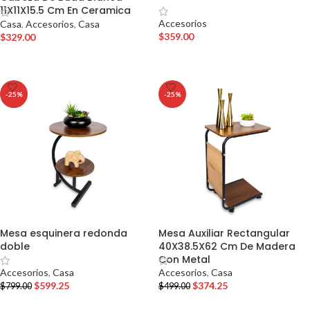
11X11X15.5 Cm En Ceramica
Accesorios
Casa
,
Accesorios
,
Casa
$
359.00
$
329.00
AÑADIR AL CARRITO
AÑADIR AL CARRITO
-25%
-25%
Mesa esquinera redonda
Mesa Auxiliar Rectangular
doble
40X38.5X62 Cm De Madera
Con Metal
Accesorios
,
Casa
Accesorios
,
Casa
$
599.25
$
374.25
$
799.00
$
499.00
AÑADIR AL CARRITO
AÑADIR AL CARRITO