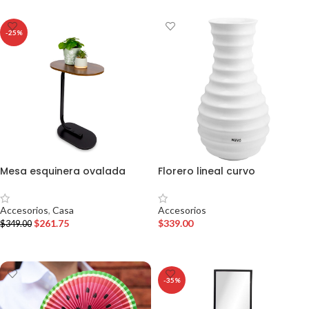
-25%
Mesa esquinera ovalada
Florero lineal curvo
Accesorios
,
Casa
Accesorios
$
261.75
$
339.00
$
349.00
AÑADIR AL CARRITO
AÑADIR AL CARRITO
-35%