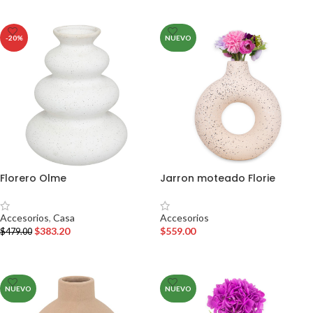
-20%
NUEVO
Florero Olme
Jarron moteado Florie
Accesorios
,
Casa
Accesorios
$
383.20
$
559.00
$
479.00
AÑADIR AL CARRITO
AÑADIR AL CARRITO
NUEVO
NUEVO