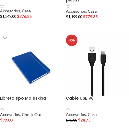
piezas
Accesorios
,
Casa
Accesorios
,
Casa
$
876.85
$
779.35
$
1,349.00
$
1,199.00
AÑADIR AL CARRITO
AÑADIR AL CARRITO
-45%
Libreta tipo Moleskina
Cable USB v8
Accesorios
,
Check Out
Accesorios
,
Casa
$
99.00
$
24.75
$
45.00
AÑADIR AL CARRITO
AÑADIR AL CARRITO