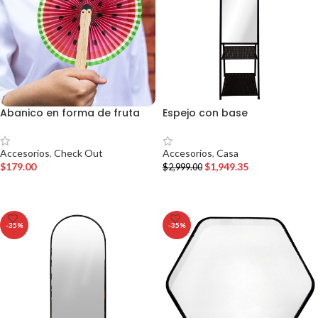
Abanico en forma de fruta
Espejo con base
Accesorios
,
Check Out
Accesorios
,
Casa
$
179.00
$
1,949.35
$
2,999.00
AÑADIR AL CARRITO
AÑADIR AL CARRITO
-35%
-35%