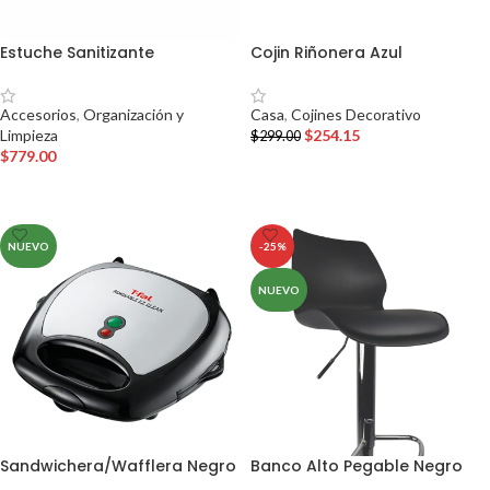
Estuche Sanitizante
Cojin Riñonera Azul
Accesorios
,
Organización y
Casa
,
Cojines Decorativo
Limpieza
$
254.15
$
299.00
$
779.00
AÑADIR AL CARRITO
AÑADIR AL CARRITO
NUEVO
-25%
NUEVO
Sandwichera/Wafflera Negro
Banco Alto Pegable Negro