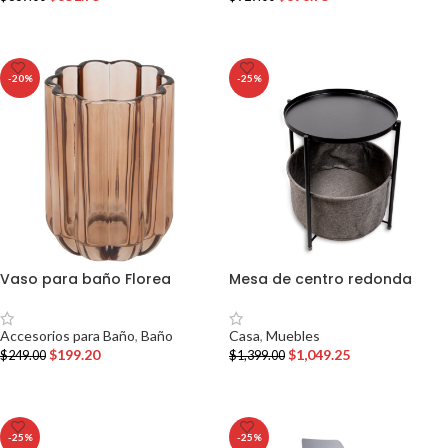
AÑADIR AL CARRITO
AÑADIR AL CARRITO
-20%
-25%
Vaso para baño Florea
Mesa de centro redonda
Accesorios para Baño
,
Baño
Casa
,
Muebles
$
199.20
$
1,049.25
$
249.00
$
1,399.00
AÑADIR AL CARRITO
AÑADIR AL CARRITO
-25%
-25%