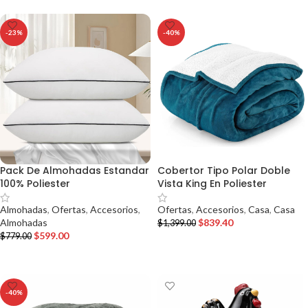
-23%
-40%
Pack De Almohadas Estandar
Cobertor Tipo Polar Doble
100% Poliester
Vista King En Poliester
Almohadas
,
Ofertas
,
Accesorios
,
Ofertas
,
Accesorios
,
Casa
,
Casa
Almohadas
$
839.40
$
1,399.00
$
599.00
$
779.00
AÑADIR AL CARRITO
AÑADIR AL CARRITO
-40%