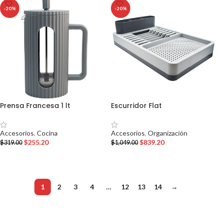
-20%
-20%
Prensa Francesa 1 lt
Escurridor Flat
Accesorios
,
Cocina
Accesorios
,
Organización
$
255.20
$
839.20
$
319.00
$
1,049.00
AÑADIR AL CARRITO
AÑADIR AL CARRITO
1
2
3
4
…
12
13
14
→