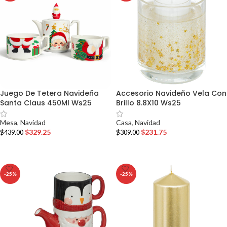
Juego De Tetera Navideña
Accesorio Navideño Vela Con
Santa Claus 450Ml Ws25
Brillo 8.8X10 Ws25
Mesa
,
Navidad
Casa
,
Navidad
$
329.25
$
231.75
$
439.00
$
309.00
AÑADIR AL CARRITO
AÑADIR AL CARRITO
-25%
-25%