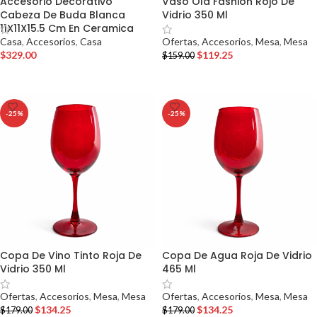
Accesorio Decorativo
Vaso Old Fashion Rojo De
Cabeza De Buda Blanca
Vidrio 350 Ml
11X11X15.5 Cm En Ceramica
Casa
,
Accesorios
,
Casa
Ofertas
,
Accesorios
,
Mesa
,
Mesa
$
329.00
$
119.25
$
159.00
AÑADIR AL CARRITO
AÑADIR AL CARRITO
-25%
-25%
Copa De Vino Tinto Roja De
Copa De Agua Roja De Vidrio
Vidrio 350 Ml
465 Ml
Ofertas
,
Accesorios
,
Mesa
,
Mesa
Ofertas
,
Accesorios
,
Mesa
,
Mesa
$
134.25
$
134.25
$
179.00
$
179.00