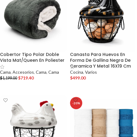
Cobertor Tipo Polar Doble
Canasta Para Huevos En
Vista Mat/Queen En Poliester
Forma De Gallina Negra De
Ceramica Y Metal 16X19 Cm
Cama
,
Accesorios
,
Cama
,
Cama
Cocina
,
Varios
$
719.40
$
499.00
$
1,199.00
AÑADIR AL CARRITO
AÑADIR AL CARRITO
-20%