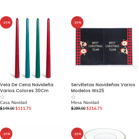
AÑADIR AL CARRITO
AÑADIR AL CARRITO
-25%
-25%
Vela De Cena Navideña
Servilletas Navideñas Varios
Varios Colores 30Cm
Modelos Ws25
Casa
,
Navidad
Mesa
,
Navidad
$
111.75
$
216.75
$
149.00
$
289.00
AÑADIR AL CARRITO
AÑADIR AL CARRITO
-25%
-25%