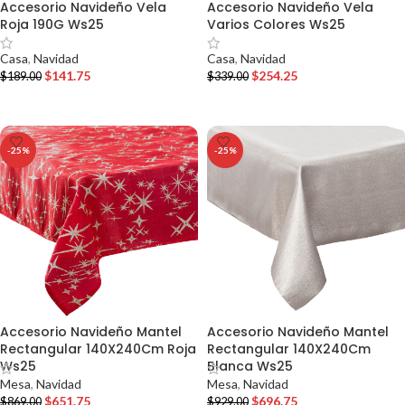
Accesorio Navideño Vela
Accesorio Navideño Vela
Roja 190G Ws25
Varios Colores Ws25
Casa
,
Navidad
Casa
,
Navidad
$
141.75
$
254.25
$
189.00
$
339.00
AÑADIR AL CARRITO
AÑADIR AL CARRITO
-25%
-25%
Accesorio Navideño Mantel
Accesorio Navideño Mantel
Rectangular 140X240Cm Roja
Rectangular 140X240Cm
Ws25
Blanca Ws25
Mesa
,
Navidad
Mesa
,
Navidad
$
651.75
$
696.75
$
869.00
$
929.00