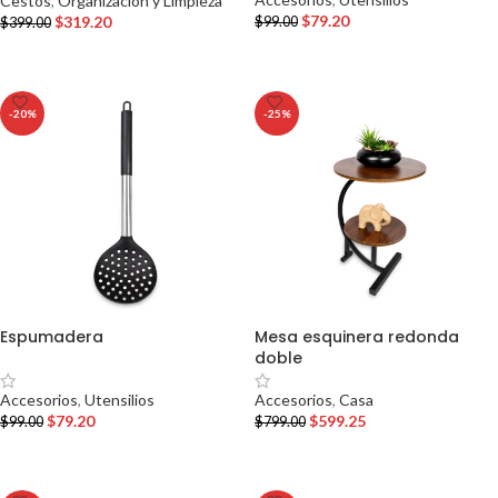
Cestos
,
Organización y Limpieza
$
79.20
$
319.20
$
99.00
$
399.00
AÑADIR AL CARRITO
AÑADIR AL CARRITO
-20%
-25%
Espumadera
Mesa esquinera redonda
doble
Accesorios
,
Utensilios
Accesorios
,
Casa
$
79.20
$
599.25
$
99.00
$
799.00
AÑADIR AL CARRITO
AÑADIR AL CARRITO