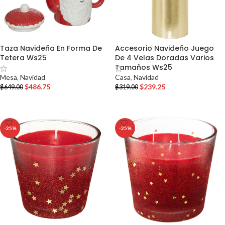
Taza Navideña En Forma De
Accesorio Navideño Juego
Tetera Ws25
De 4 Velas Doradas Varios
Tamaños Ws25
Mesa
,
Navidad
Casa
,
Navidad
$
486.75
$
239.25
$
649.00
$
319.00
AÑADIR AL CARRITO
AÑADIR AL CARRITO
-25%
-25%