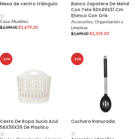
Mesa de centro triángulo
Banco Zapatera De Metal
Con Tela 60X49X31 Cm
Blanco Con Gris
Casa
,
Muebles
Accesorios
,
Organización y
$
1,679.20
Limpieza
$
2,099.00
$
1,359.20
$
1,699.00
AÑADIR AL CARRITO
AÑADIR AL CARRITO
-20%
-20%
Cesto De Ropa Sucia Azul
Cuchara Ranurada
56X36X39 De Plastico
Accesorios
,
Utensilios