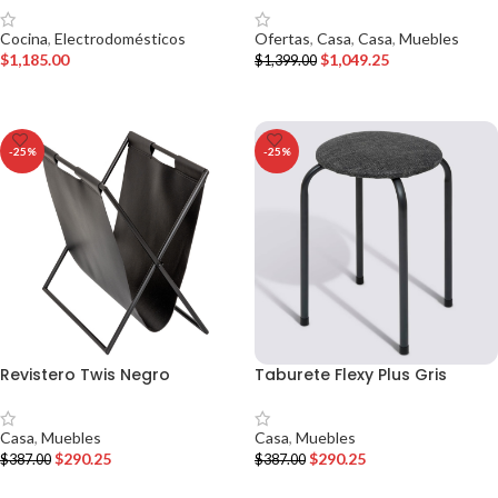
Cocina
,
Electrodomésticos
Ofertas
,
Casa
,
Casa
,
Muebles
$
1,185.00
$
1,049.25
$
1,399.00
AÑADIR AL CARRITO
AÑADIR AL CARRITO
-25%
-25%
Revistero Twis Negro
Taburete Flexy Plus Gris
Casa
,
Muebles
Casa
,
Muebles
$
290.25
$
290.25
$
387.00
$
387.00
AÑADIR AL CARRITO
AÑADIR AL CARRITO