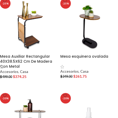
-25%
-25%
Mesa Auxiliar Rectangular
Mesa esquinera ovalada
40X38.5X62 Cm De Madera
Con Metal
Accesorios
,
Casa
Accesorios
,
Casa
$
261.75
$
374.25
$
349.00
$
499.00
AÑADIR AL CARRITO
AÑADIR AL CARRITO
-20%
-20%