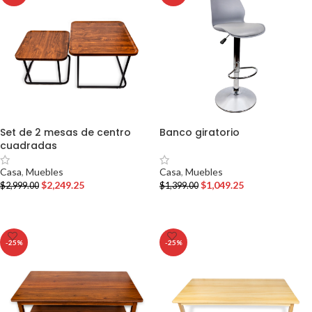
Set de 2 mesas de centro
Banco giratorio
cuadradas
Casa
,
Muebles
Casa
,
Muebles
$
1,049.25
$
2,249.25
$
1,399.00
$
2,999.00
AÑADIR AL CARRITO
AÑADIR AL CARRITO
-25%
-25%