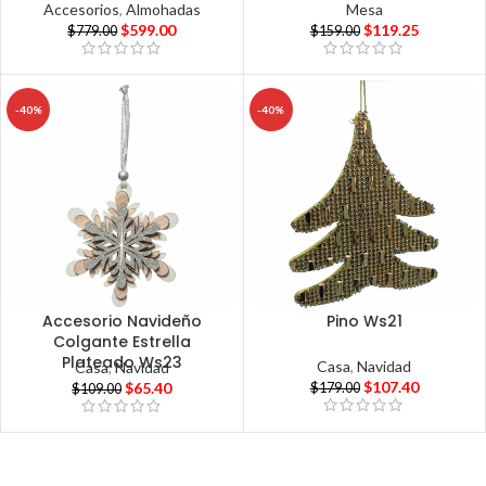
Accesorios
,
Almohadas
Mesa
$
599.00
$
119.25
$
779.00
$
159.00
-40%
-40%
Accesorio Navideño
Pino Ws21
Colgante Estrella
Plateado Ws23
Casa
,
Navidad
Casa
,
Navidad
$
107.40
$
65.40
$
179.00
$
109.00