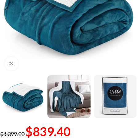
Click to enlarge
$
839.40
$
1,399.00