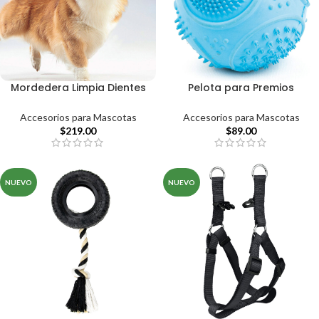
Mordedera Limpia Dientes
Pelota para Premios
Accesorios para Mascotas
Accesorios para Mascotas
$
219.00
$
89.00
NUEVO
NUEVO