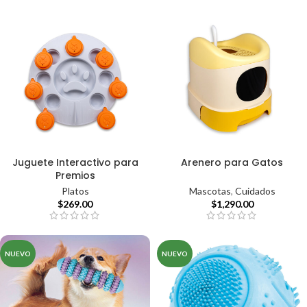
Juguete Interactivo para
Arenero para Gatos
Premios
Mascotas
,
Cuidados
Platos
$
1,290.00
$
269.00
NUEVO
NUEVO