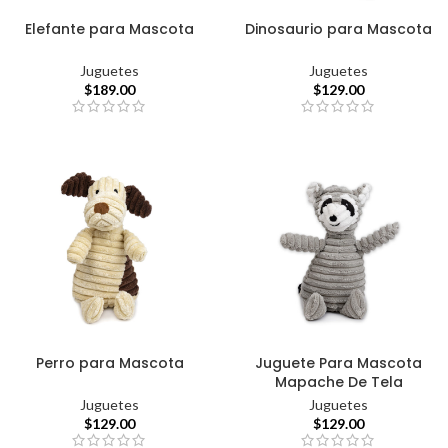
Elefante para Mascota
Dinosaurio para Mascota
Juguetes
Juguetes
$
189.00
$
129.00
Perro para Mascota
Juguete Para Mascota
Mapache De Tela
Juguetes
Juguetes
$
129.00
$
129.00