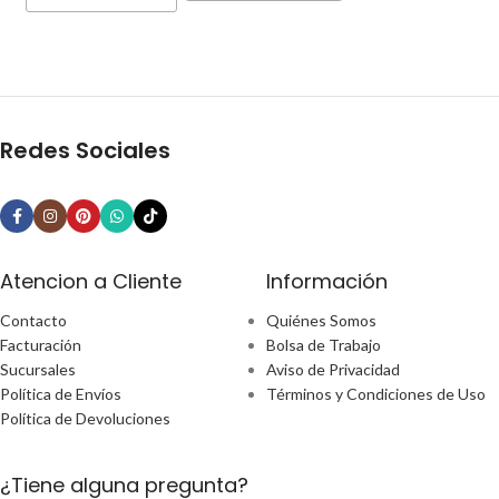
Redes Sociales
Atencion a Cliente
Información
Contacto
Quiénes Somos
Facturación
Bolsa de Trabajo
Sucursales
Aviso de Privacidad
Política de Envíos
Términos y Condiciones de Uso
Política de Devoluciones
¿Tiene alguna pregunta?
Email: ecommerce@perfect-home.com.mx
Llámanos: 553309 2302