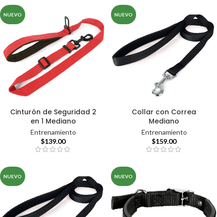
NUEVO
NUEVO
Cinturón de Seguridad 2
Collar con Correa
en 1 Mediano
Mediano
Entrenamiento
Entrenamiento
$
139.00
$
159.00
NUEVO
NUEVO