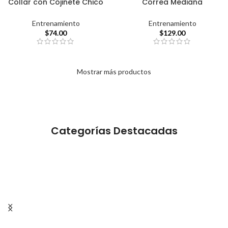
Collar con Cojinete Chico
Correa Mediana
Entrenamiento
Entrenamiento
$
74.00
$
129.00
Mostrar más productos
Categorías Destacadas
COTAS
oducts