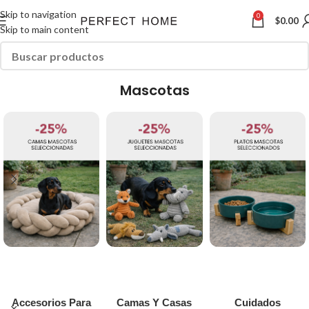
Skip to navigation
0
$
0.00
Skip to main content
Mascotas
Accesorios Para
Camas Y Casas
Cuidados