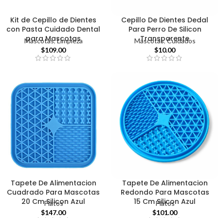
Kit de Cepillo de Dientes
Cepillo De Dientes Dedal
con Pasta Cuidado Dental
Para Perro De Silicon
para Mascotas
Transparente
Mascotas
,
Limpieza
Mascotas
,
Cuidados
$
109.00
$
10.00
Tapete De Alimentacion
Tapete De Alimentacion
Cuadrado Para Mascotas
Redondo Para Mascotas
20 Cm Silicon Azul
15 Cm Silicon Azul
Platos
Platos
$
147.00
$
101.00