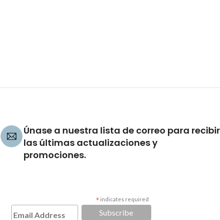
VAJILLA
FREG
58 products
14 pr
Únase a nuestra lista de correo para recibir
las últimas actualizaciones y
promociones.
*
indicates required