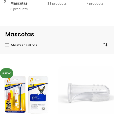
Mascotas
11 products
7 products
8 products
Mascotas
Mostrar Filtros
NUEVO