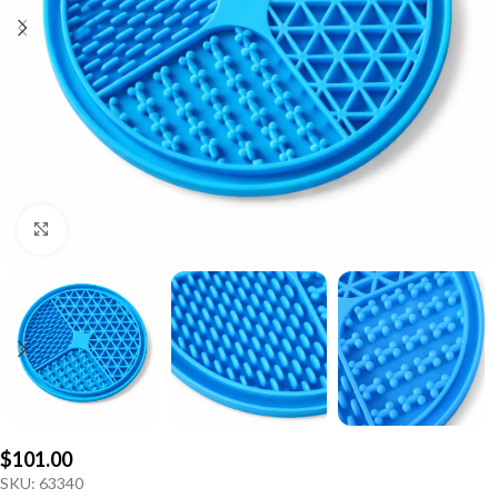
Click to enlarge
$
101.00
SKU:
63340