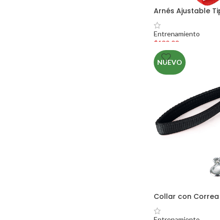
Arnés Ajustable T
Entrenamiento
$
139.00
NUEVO
Collar con Corre
Entrenamiento