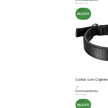
$
159.00
NUEVO
Collar con Cojinet
Entrenamiento
$
74.00
NUEVO