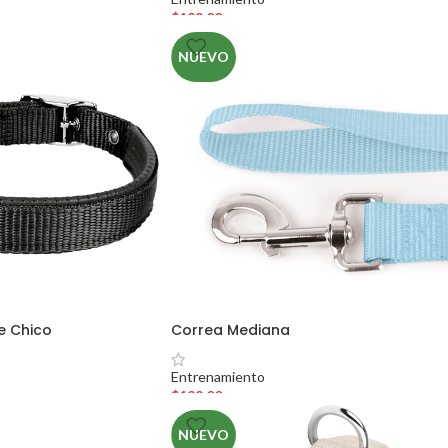
$
129.00
NUEVO
e Chico
Correa Mediana
Entrenamiento
$
129.00
NUEVO