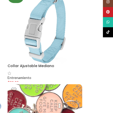
Insta
Pinte
What
TikTo
Collar Ajustable Mediano
Entrenamiento
$
89.00