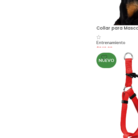
Collar para Masc
Entrenamiento
$
949.00
NUEVO