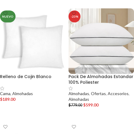
NUEVO
-23%
Relleno de Cojin Blanco
Pack De Almohadas Estandar
100% Poliester
Cama
,
Almohadas
Almohadas
,
Ofertas
,
Accesorios
,
$
189.00
Almohadas
$
599.00
$
779.00
AÑADIR AL CARRITO
AÑADIR AL CARRITO