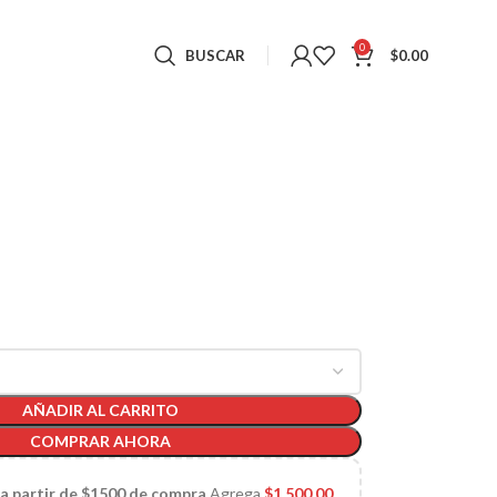
0
BUSCAR
$
0.00
AÑADIR AL CARRITO
COMPRAR AHORA
 a partir de $1500 de compra
Agrega
$
1,500.00