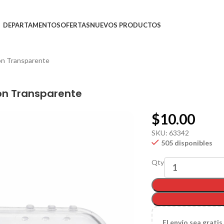
DEPARTAMENTOS
OFERTAS
NUEVOS PRODUCTOS
con Transparente
con Transparente
$
10.00
SKU:
63342
505 disponibles
Qty
El
envío sea gratis