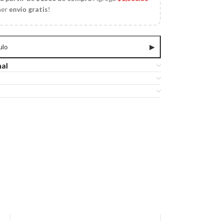
ner
envío gratis
!
ulo
▶
nal