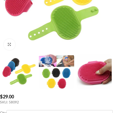
Click to enlarge
$
29.00
SKU:
58092
Qty