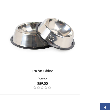
Tazón Chico
Platos
$
59.00
Face