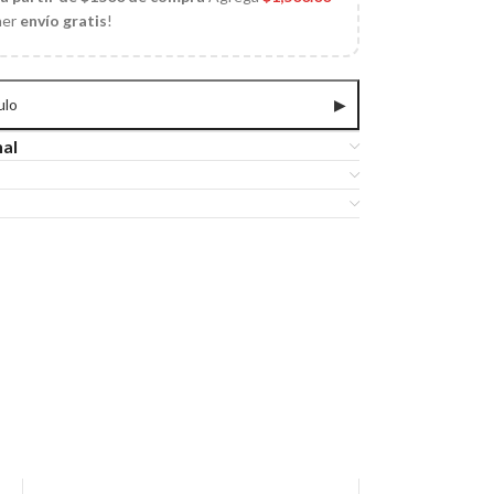
ner
envío gratis
!
ulo
▶
nal