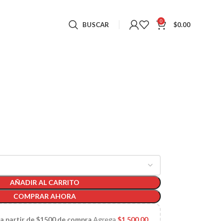
0
BUSCAR
$
0.00
AÑADIR AL CARRITO
COMPRAR AHORA
 a partir de $1500 de compra
Agrega
$
1,500.00