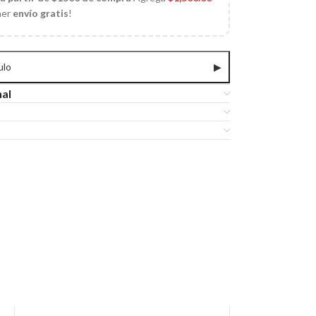
ner
envío gratis
!
ulo
▶
nal