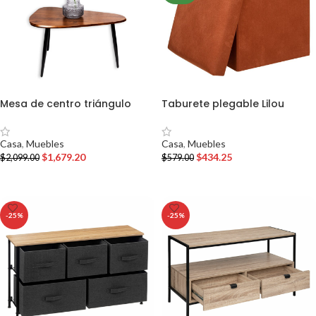
Mesa de centro triángulo
Taburete plegable Lilou
Casa
,
Muebles
Casa
,
Muebles
$
1,679.20
$
434.25
$
2,099.00
$
579.00
AÑADIR AL CARRITO
AÑADIR AL CARRITO
-25%
-25%