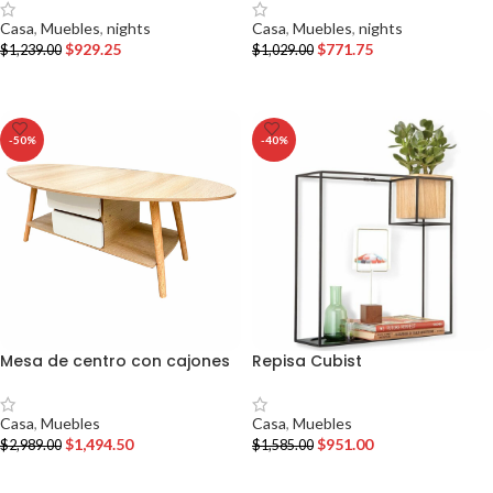
Casa
,
Muebles
,
nights
Casa
,
Muebles
,
nights
$
929.25
$
771.75
$
1,239.00
$
1,029.00
AÑADIR AL CARRITO
AÑADIR AL CARRITO
-50%
-40%
Mesa de centro con cajones
Repisa Cubist
Casa
,
Muebles
Casa
,
Muebles
$
1,494.50
$
951.00
$
2,989.00
$
1,585.00
AÑADIR AL CARRITO
AÑADIR AL CARRITO