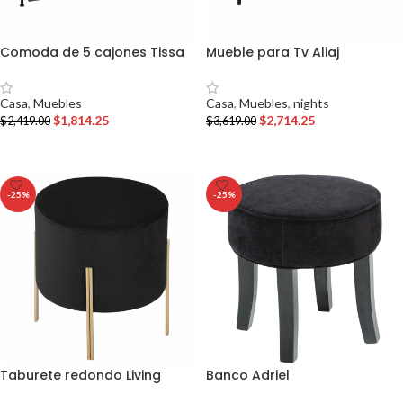
Comoda de 5 cajones Tissa
Mueble para Tv Aliaj
Casa
,
Muebles
Casa
,
Muebles
,
nights
$
1,814.25
$
2,714.25
$
2,419.00
$
3,619.00
AÑADIR AL CARRITO
AÑADIR AL CARRITO
-25%
-25%
Taburete redondo Living
Banco Adriel