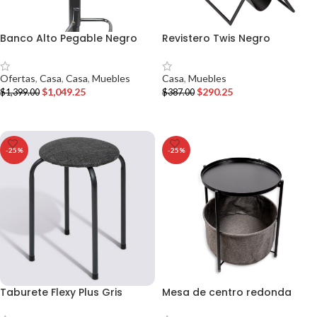
Banco Alto Pegable Negro
Revistero Twis Negro
Ofertas
,
Casa
,
Casa
,
Muebles
Casa
,
Muebles
$
1,049.25
$
290.25
$
1,399.00
$
387.00
AÑADIR AL CARRITO
AÑADIR AL CARRITO
-25%
-25%
Taburete Flexy Plus Gris
Mesa de centro redonda