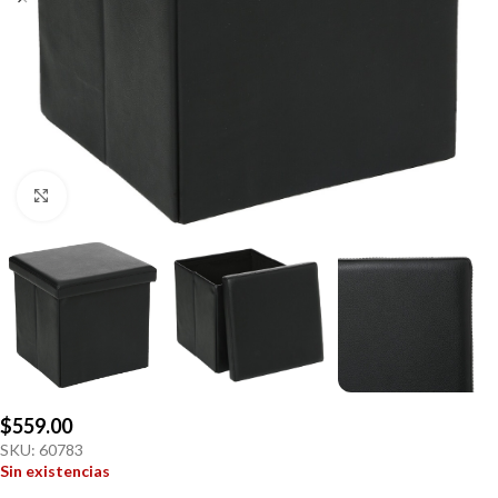
Click to enlarge
$
559.00
SKU:
60783
Sin existencias