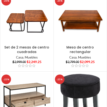
-25%
-25%
Set de 2 mesas de centro
Mesa de centro
cuadradas
rectangular
Casa
,
Muebles
Casa
,
Muebles
$
2,249.25
$
2,099.25
$
2,999.00
$
2,799.00
-25%
-25%