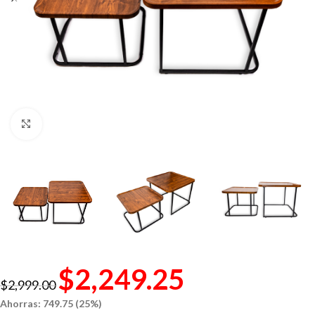
Click to enlarge
$
2,249.25
$
2,999.00
Ahorras: 749.75 (25%)