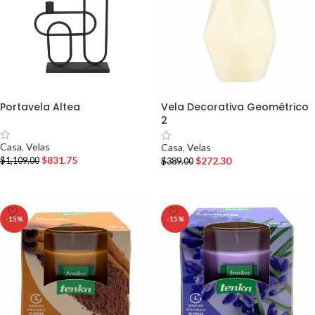
Portavela Altea
Vela Decorativa Geométrico
2
Casa
,
Velas
Casa
,
Velas
$
831.75
$
272.30
$
1,109.00
$
389.00
AÑADIR AL CARRITO
AÑADIR AL CARRITO
-15%
-15%