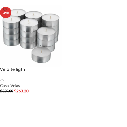
-20%
Vela te ligth
Casa
,
Velas
$
263.20
$
329.00
AÑADIR AL CARRITO