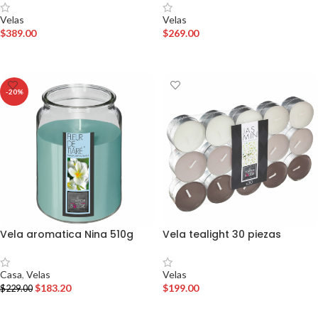
Velas
Velas
$
389.00
$
269.00
AÑADIR AL CARRITO
AÑADIR AL CARRITO
-20%
Vela aromatica Nina 510g
Vela tealight 30 piezas
Casa
,
Velas
Velas
$
183.20
$
199.00
$
229.00
AÑADIR AL CARRITO
AÑADIR AL CARRITO