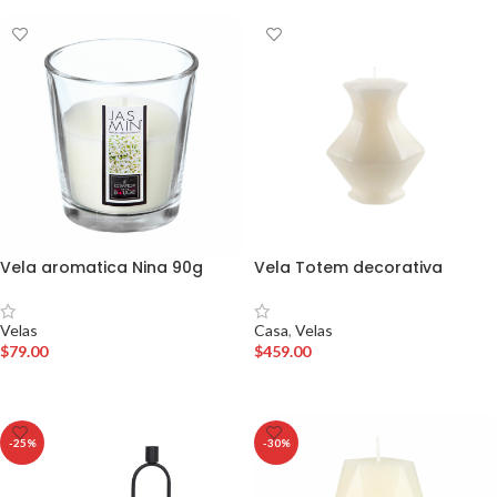
Vela aromatica Nina 90g
Vela Totem decorativa
Velas
Casa
,
Velas
$
79.00
$
459.00
AÑADIR AL CARRITO
AÑADIR AL CARRITO
-25%
-30%