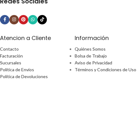
Redes Sociales
Atencion a Cliente
Información
Contacto
Quiénes Somos
Facturación
Bolsa de Trabajo
Sucursales
Aviso de Privacidad
Política de Envíos
Términos y Condiciones de Uso
Política de Devoluciones
¿Tiene alguna pregunta?
Email: ecommerce@perfect-home.com.mx
Llámanos: 553309 2302
Lunes - Viernes
Hora: 9:00am - 6:00pm
Boulevard Manuel Ávila Camacho No. 170 Ciudad De México