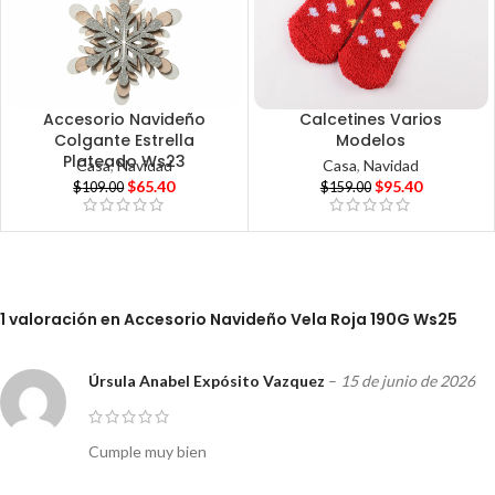
Accesorio Navideño
Calcetines Varios
Colgante Estrella
Modelos
Plateado Ws23
Casa
,
Navidad
Casa
,
Navidad
$
65.40
$
95.40
$
109.00
$
159.00
1 valoración en
Accesorio Navideño Vela Roja 190G Ws25
Úrsula Anabel Expósito Vazquez
–
15 de junio de 2026
Cumple muy bien