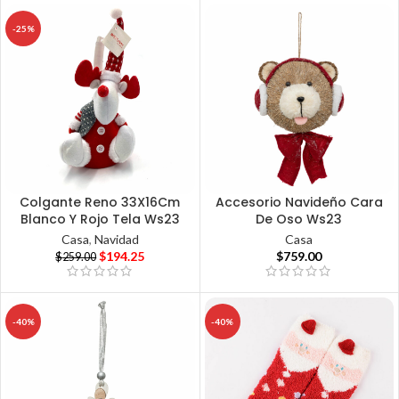
-25%
Colgante Reno 33X16Cm
Accesorio Navideño Cara
Blanco Y Rojo Tela Ws23
De Oso Ws23
Casa
,
Navidad
Casa
$
194.25
$
759.00
$
259.00
-40%
-40%