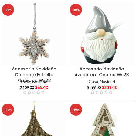
-40%
-40%
Accesorio Navideño
Accesorio Navideño
Colgante Estrella
Azucarera Gnomo Ws23
Plateado Ws23
Casa
,
Navidad
Casa
,
Navidad
$
65.40
$
239.40
$
109.00
$
399.00
-40%
-40%