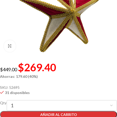
Click to enlarge
$
269.40
$
449.00
Ahorras: 179.60 (40%)
SKU:
52695
31 disponibles
Qty
AÑADIR AL CARRITO