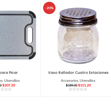
-20%
para Picar
Vaso Rallador Cuatro Estaciones
os
,
Utensilios
Accesorios
,
Utensilios
$
207.20
$
151.20
00
$
189.00