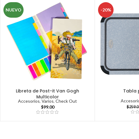
NUEVO
-20%
Libreta de Post-it Van Gogh
Tabla 
Multicolor
Accesori
Accesorios
,
Varios
,
Check Out
$
99.00
$
259.