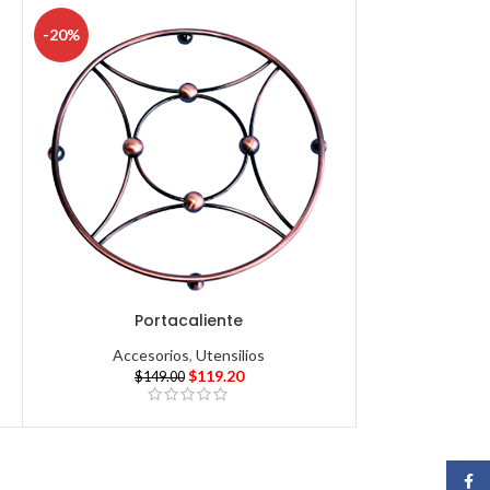
-20%
Portacaliente
Accesorios
,
Utensilios
$
119.20
$
149.00
Face