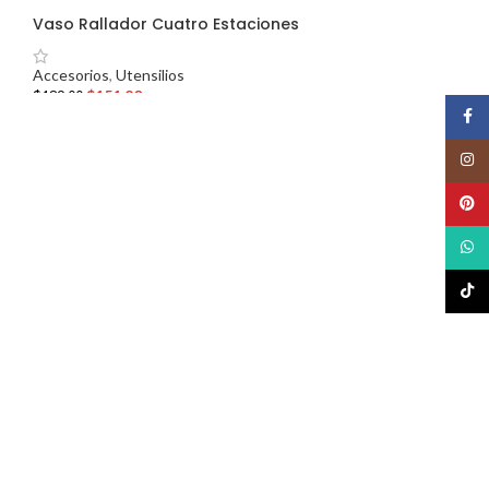
Vaso Rallador Cuatro Estaciones
Accesorios
,
Utensilios
$
151.20
$
189.00
Face
Insta
Pinte
What
TikTo