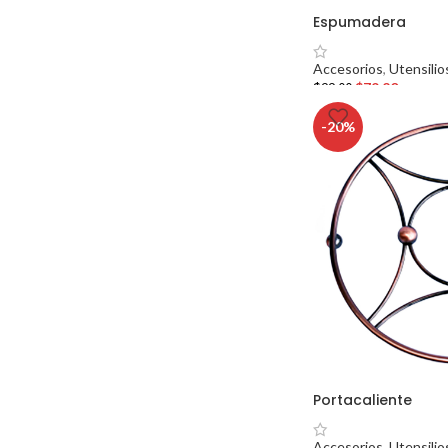
Espumadera
Accesorios
,
Utensilio
$
79.20
$
99.00
-20%
Portacaliente
Accesorios
,
Utensilio