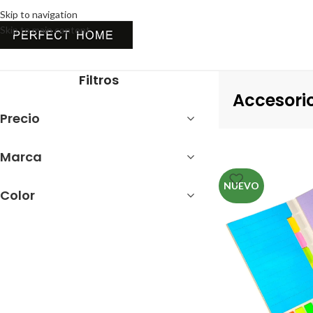
Skip to navigation
Skip to main content
Inicio
Cocina
Utensilios
Accesorios
Filtros
Accesori
Precio
Marca
NUEVO
Color