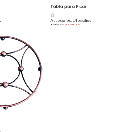
Tabla para Picar
s
Accesorios
,
Utensilios
$
207.20
$
259.00
s