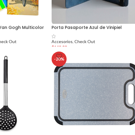
 Van Gogh Multicolor
Porta Pasaporte Azul de Vinipiel
heck Out
Accesorios
,
Check Out
$
149.00
-20%