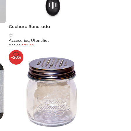
Cuchara Ranurada
Accesorios
,
Utensilios
$
79.20
$
99.00
-20%