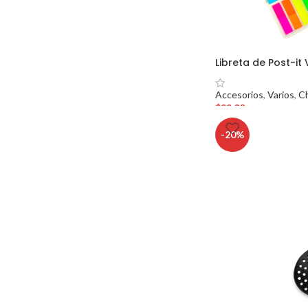
Libreta de Post-it
Accesorios
,
Varios
,
C
$
99.00
-20%