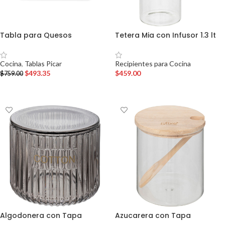
Tabla para Quesos
Tetera Mia con Infusor 1.3 lt
Cocina
,
Tablas Picar
Recipientes para Cocina
$
493.35
$
459.00
$
759.00
AÑADIR AL CARRITO
AÑADIR AL CARRITO
Algodonera con Tapa
Azucarera con Tapa