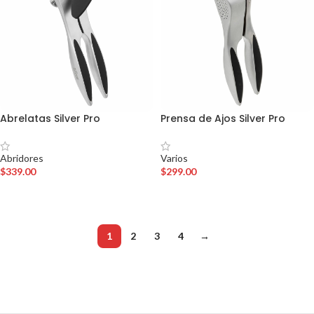
Abrelatas Silver Pro
Prensa de Ajos Silver Pro
Abridores
Varios
$
339.00
$
299.00
AÑADIR AL CARRITO
AÑADIR AL CARRITO
1
2
3
4
→