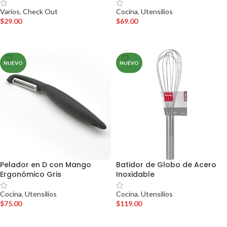
Varios
,
Check Out
Cocina
,
Utensilios
$
29.00
$
69.00
AÑADIR AL CARRITO
AÑADIR AL CARRITO
NUEVO
NUEVO
Pelador en D con Mango
Batidor de Globo de Acero
Ergonómico Gris
Inoxidable
Cocina
,
Utensilios
Cocina
,
Utensilios
$
75.00
$
119.00
AÑADIR AL CARRITO
AÑADIR AL CARRITO