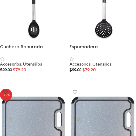
Cuchara Ranurada
Espumadera
Accesorios
,
Utensilios
Accesorios
,
Utensilios
$
79.20
$
79.20
$
99.00
$
99.00
AÑADIR AL CARRITO
AÑADIR AL CARRITO
-20%