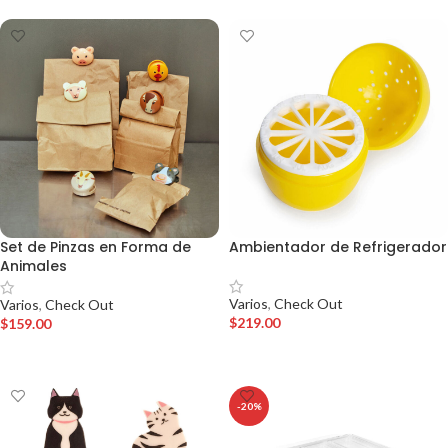
Set de Pinzas en Forma de
Ambientador de Refrigerador
Animales
Varios
,
Check Out
Varios
,
Check Out
$
219.00
$
159.00
AÑADIR AL CARRITO
AÑADIR AL CARRITO
-20%