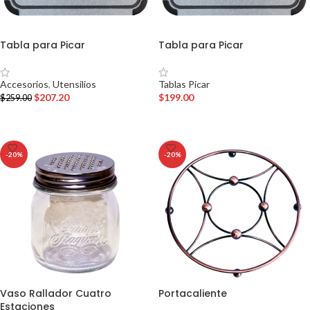
Tabla para Picar
Tabla para Picar
Accesorios
,
Utensilios
Tablas Picar
$
207.20
$
199.00
$
259.00
AÑADIR AL CARRITO
AÑADIR AL CARRITO
-20%
-20%
Vaso Rallador Cuatro
Portacaliente
Estaciones