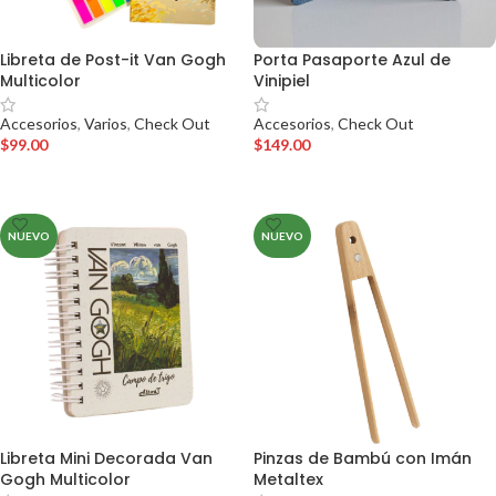
Libreta de Post-it Van Gogh
Porta Pasaporte Azul de
Multicolor
Vinipiel
Accesorios
,
Varios
,
Check Out
Accesorios
,
Check Out
$
99.00
$
149.00
AÑADIR AL CARRITO
AÑADIR AL CARRITO
NUEVO
NUEVO
Libreta Mini Decorada Van
Pinzas de Bambú con Imán
Gogh Multicolor
Metaltex