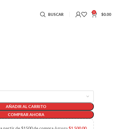
0
BUSCAR
$
0.00
AÑADIR AL CARRITO
COMPRAR AHORA
 a partir de $1500 de compra
Agrega
$
1,500.00