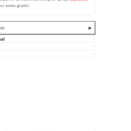
ner
envío gratis
!
ulo
▶
nal