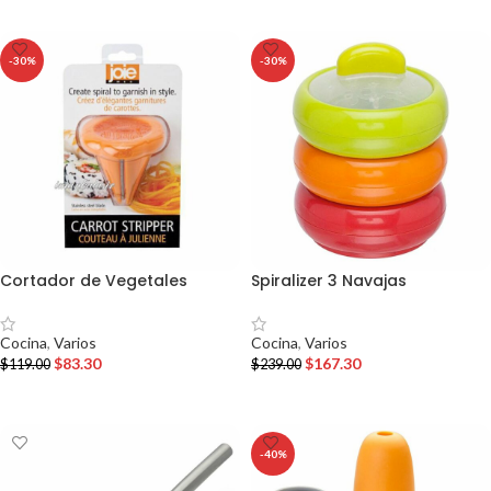
-30%
-30%
Cortador de Vegetales
Spiralizer 3 Navajas
Cocina
,
Varios
Cocina
,
Varios
$
83.30
$
167.30
$
119.00
$
239.00
AÑADIR AL CARRITO
AÑADIR AL CARRITO
-40%