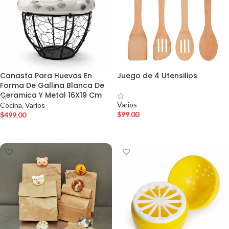
Canasta Para Huevos En
Juego de 4 Utensilios
Forma De Gallina Blanca De
Ceramica Y Metal 16X19 Cm
Varios
Cocina
,
Varios
$
99.00
$
499.00
AÑADIR AL CARRITO
AÑADIR AL CARRITO