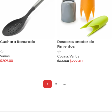
Cuchara Ranurada
Descorazonador de
Pimientos
Varios
Cocina
,
Varios
$
209.00
$
227.40
$
379.00
AÑADIR AL CARRITO
AÑADIR AL CARRITO
1
2
→