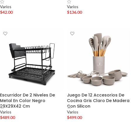
Varios
Varios
$
42.00
$
136.00
AÑADIR AL CARRITO
AÑADIR AL CARRITO
Escurridor De 2 Niveles De
Juego De 12 Accesorios De
Metal En Color Negro
Cocina Gris Claro De Madera
29X29X42 Cm
Con Silicon
Varios
Varios
$
489.00
$
499.00
AÑADIR AL CARRITO
AÑADIR AL CARRITO