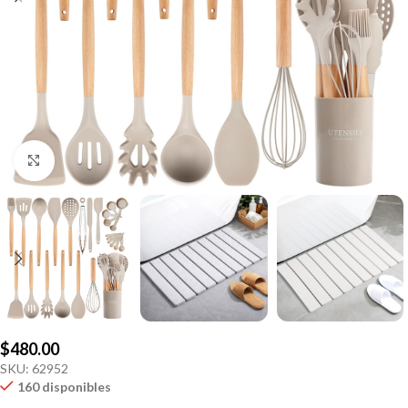
Click to enlarge
$
480.00
SKU:
62952
160 disponibles