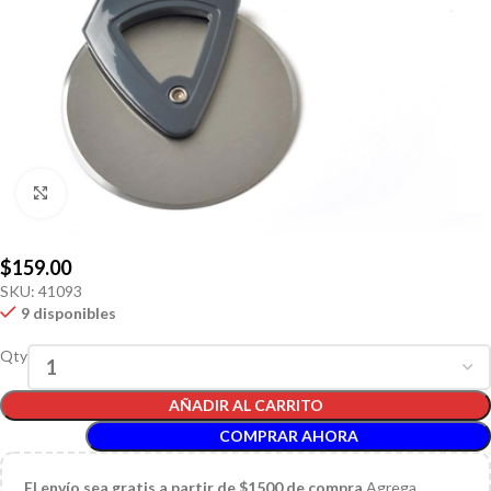
Click to enlarge
$
159.00
SKU:
41093
9 disponibles
Qty
AÑADIR AL CARRITO
COMPRAR AHORA
El
envío sea gratis a partir de $1500 de compra
Agrega