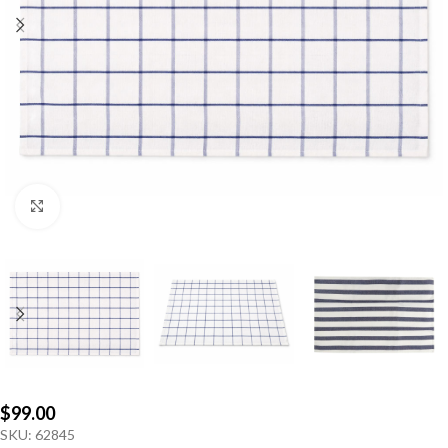
Click to enlarge
$
99.00
SKU:
62845