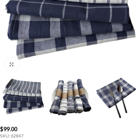
Click to enlarge
$
99.00
SKU:
62847