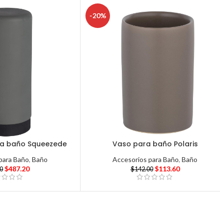
-20%
ra baño Squeezede
Vaso para baño Polaris
para Baño
,
Baño
Accesorios para Baño
,
Baño
$
487.20
$
113.60
00
$
142.00