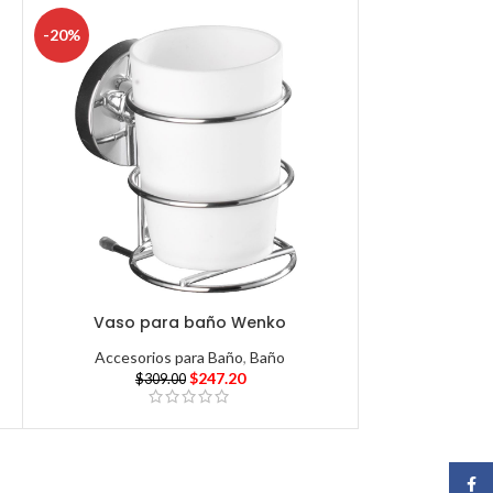
-20%
Vaso para baño Wenko
Accesorios para Baño
,
Baño
$
247.20
$
309.00
Face