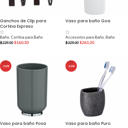
Ganchos de Clip para
Vaso para baño Goa
Cortina Expreso
Accesorios para Baño
,
Baño
Baño
,
Cortina para Baño
$
263.20
$
160.30
$
329.00
$
229.00
AÑADIR AL CARRITO
AÑADIR AL CARRITO
-30%
-20%
Vaso para baño Posa
Vaso para baño Puro