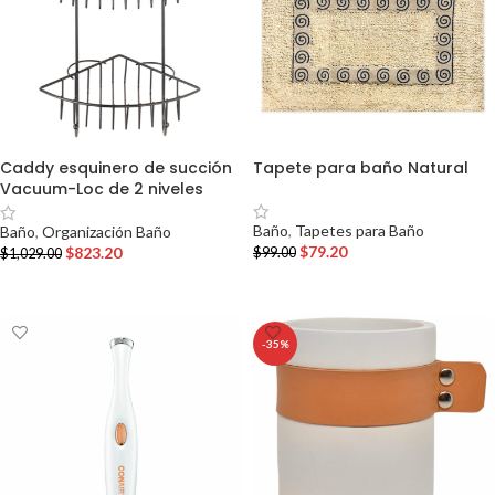
Caddy esquinero de succión
Tapete para baño Natural
Vacuum-Loc de 2 niveles
Baño
,
Tapetes para Baño
Baño
,
Organización Baño
$
79.20
$
823.20
$
99.00
$
1,029.00
AÑADIR AL CARRITO
AÑADIR AL CARRITO
-35%