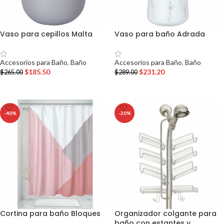
Vaso para cepillos Malta
Vaso para baño Adrada
Accesorios para Baño
,
Baño
Accesorios para Baño
,
Baño
$
185.50
$
231.20
$
265.00
$
289.00
AÑADIR AL CARRITO
AÑADIR AL CARRITO
-40%
-20%
Cortina para baño Bloques
Organizador colgante para
baño con estantes y