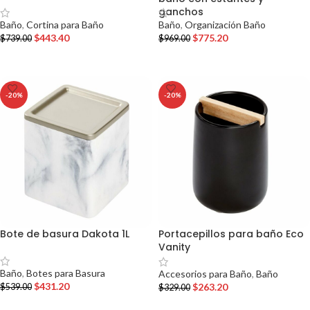
ganchos
Baño
,
Cortina para Baño
Baño
,
Organización Baño
$
443.40
$
775.20
$
739.00
$
969.00
AÑADIR AL CARRITO
AÑADIR AL CARRITO
-20%
-20%
Bote de basura Dakota 1L
Portacepillos para baño Eco
Vanity
Baño
,
Botes para Basura
Accesorios para Baño
,
Baño
$
431.20
$
263.20
$
539.00
$
329.00
AÑADIR AL CARRITO
AÑADIR AL CARRITO