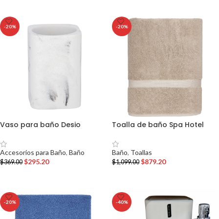
-20%
-20%
Vaso para baño Desio
Toalla de baño Spa Hotel
Accesorios para Baño
,
Baño
Baño
,
Toallas
$
295.20
$
879.20
$
369.00
$
1,099.00
AÑADIR AL CARRITO
AÑADIR AL CARRITO
-20%
-40%