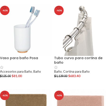
-40%
-40%
Vaso para baño Posa
Tubo curvo para cortina de
baño
Accesorios para Baño
,
Baño
Baño
,
Cortina para Baño
$
81.00
$
683.40
$
135.00
$
1,139.00
AÑADIR AL CARRITO
AÑADIR AL CARRITO
-40%
-40%