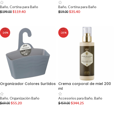
Baño
,
Cortina para Baño
Baño
,
Cortina para Baño
$
119.40
$
35.40
$
199.00
$
59.00
AÑADIR AL CARRITO
AÑADIR AL CARRITO
-20%
-25%
Organizador Colores Surtidos
Crema corporal de miel 200
ml
Baño
,
Organización Baño
Accesorios para Baño
,
Baño
$
55.20
$
344.25
$
69.00
$
459.00
AÑADIR AL CARRITO
AÑADIR AL CARRITO