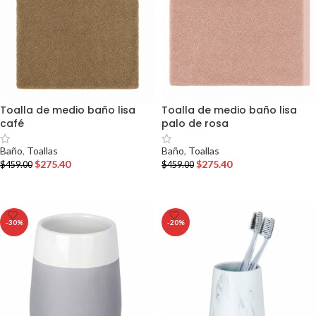
Toalla de medio baño lisa
Toalla de medio baño lisa
café
palo de rosa
Baño
,
Toallas
Baño
,
Toallas
$
275.40
$
275.40
$
459.00
$
459.00
AÑADIR AL CARRITO
AÑADIR AL CARRITO
-30%
-20%