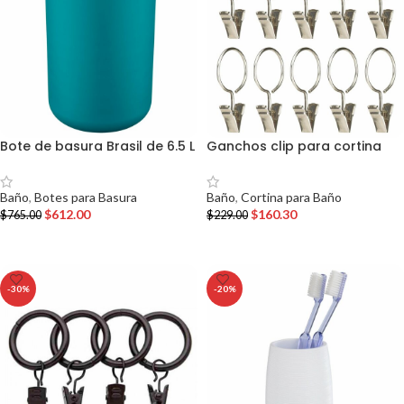
Bote de basura Brasil de 6.5 L
Ganchos clip para cortina
Baño
,
Botes para Basura
Baño
,
Cortina para Baño
$
612.00
$
160.30
$
765.00
$
229.00
AÑADIR AL CARRITO
AÑADIR AL CARRITO
-30%
-20%