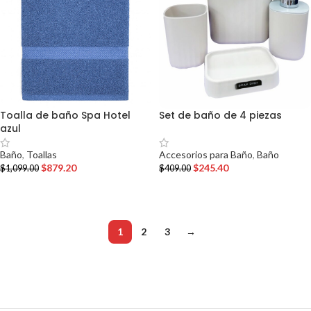
Toalla de baño Spa Hotel
Set de baño de 4 piezas
azul
Accesorios para Baño
,
Baño
Baño
,
Toallas
$
245.40
$
879.20
$
409.00
$
1,099.00
AÑADIR AL CARRITO
AÑADIR AL CARRITO
1
2
3
→