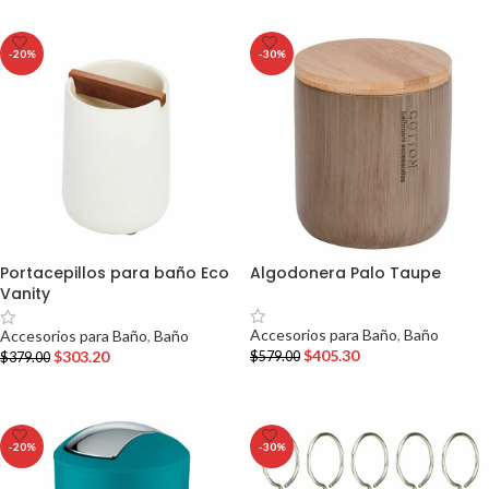
-20%
-30%
Portacepillos para baño Eco
Algodonera Palo Taupe
Vanity
Accesorios para Baño
,
Baño
Accesorios para Baño
,
Baño
$
405.30
$
303.20
$
579.00
$
379.00
AÑADIR AL CARRITO
AÑADIR AL CARRITO
-20%
-30%