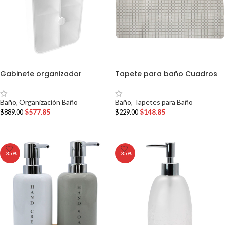
Gabinete organizador
Tapete para baño Cuadros
Baño
,
Organización Baño
Baño
,
Tapetes para Baño
$
577.85
$
148.85
$
889.00
$
229.00
AÑADIR AL CARRITO
AÑADIR AL CARRITO
-35%
-35%