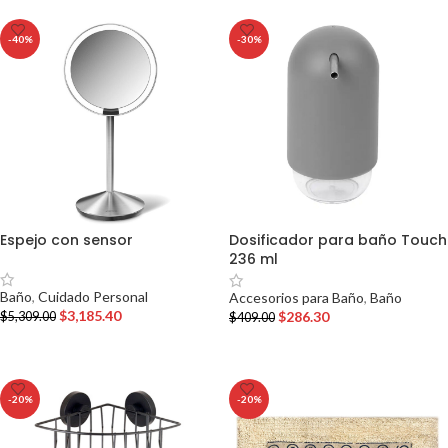
-40%
-30%
Espejo con sensor
Dosificador para baño Touch
236 ml
Baño
,
Cuidado Personal
Accesorios para Baño
,
Baño
$
3,185.40
$
286.30
$
5,309.00
$
409.00
AÑADIR AL CARRITO
AÑADIR AL CARRITO
-20%
-20%