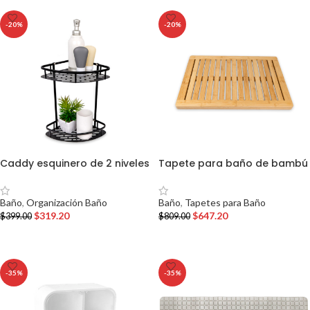
-20%
-20%
Caddy esquinero de 2 niveles
Tapete para baño de bambú
Baño
,
Organización Baño
Baño
,
Tapetes para Baño
$
319.20
$
647.20
$
399.00
$
809.00
AÑADIR AL CARRITO
AÑADIR AL CARRITO
-35%
-35%