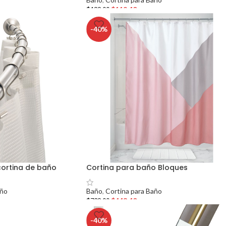
$
119.40
$
199.00
-40%
cortina de baño
Cortina para baño Bloques
año
Baño
,
Cortina para Baño
$
443.40
$
739.00
-40%