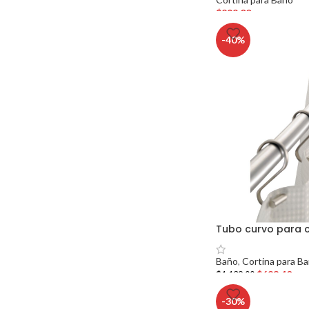
$
299.00
-40%
Tubo curvo para 
Baño
,
Cortina para B
$
683.40
$
1,139.00
-30%