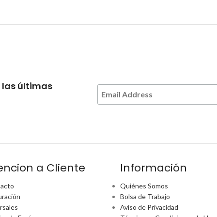
 las últimas
encion a Cliente
Información
acto
Quiénes Somos
uración
Bolsa de Trabajo
rsales
Aviso de Privacidad