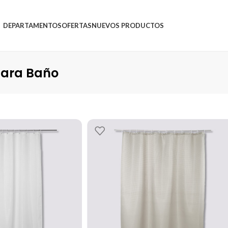
DEPARTAMENTOS
OFERTAS
NUEVOS PRODUCTOS
para Baño