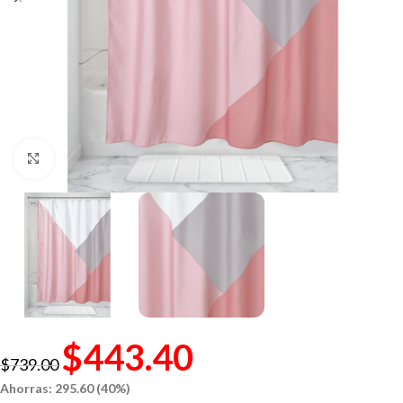
Click to enlarge
$
443.40
$
739.00
Ahorras: 295.60 (40%)