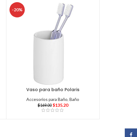
-20%
Vaso para baño Polaris
Accesorios para Baño
,
Baño
$
135.20
$
169.00
Face