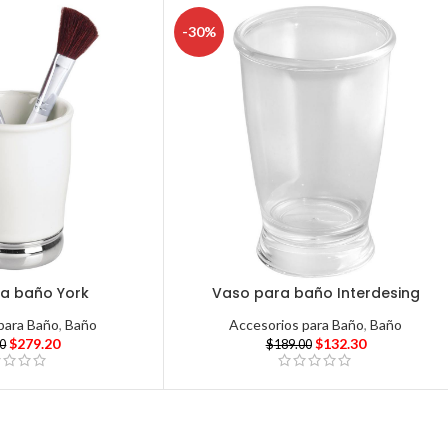
-30%
a baño York
Vaso para baño Interdesing
para Baño
,
Baño
Accesorios para Baño
,
Baño
$
279.20
$
132.30
00
$
189.00