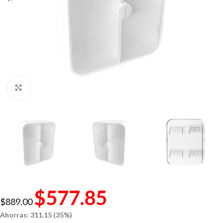
Click to enlarge
$
577.85
$
889.00
Ahorras: 311.15 (35%)