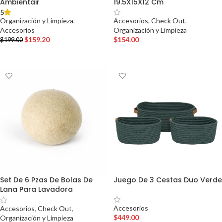
Ambientair
19.5X15X12 Cm
5
Organización y Limpieza
,
Accesorios
,
Check Out
,
Accesorios
Organización y Limpieza
$
159.20
$
154.00
$
199.00
AÑADIR AL CARRITO
AÑADIR AL CARRITO
Set De 6 Pzas De Bolas De
Juego De 3 Cestas Duo Verde
Lana Para Lavadora
Accesorios
Accesorios
,
Check Out
,
$
449.00
Organización y Limpieza