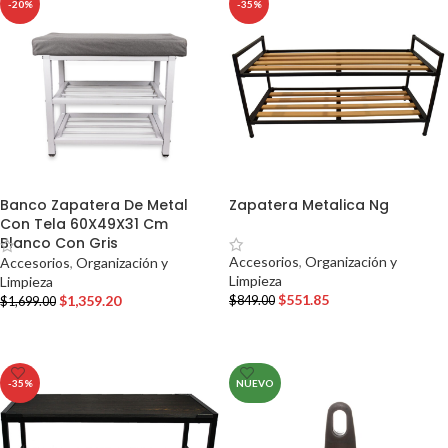
-20%
-35%
Banco Zapatera De Metal
Zapatera Metalica Ng
Con Tela 60X49X31 Cm
Blanco Con Gris
Accesorios
,
Organización y
Accesorios
,
Organización y
Limpieza
Limpieza
$
551.85
$
1,359.20
$
849.00
$
1,699.00
AÑADIR AL CARRITO
AÑADIR AL CARRITO
-35%
NUEVO