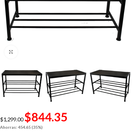
Click to enlarge
$
844.35
$
1,299.00
Ahorras: 454.65 (35%)