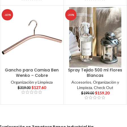
-60%
-20%
Gancho para Camisa Ben
Spray Tejido 500 ml Flores
Wenko – Cobre
Blancas
Organización y Limpieza
Accesorios
,
Organización y
$
127.60
Limpieza
,
Check Out
$
319.00
$
159.20
$
199.00
1 valoración en
Zapatera Banco Industrial Ng