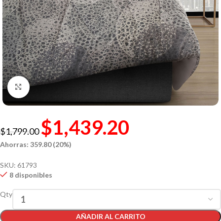
Click to enlarge
$
1,439.20
$
1,799.00
Ahorras: 359.80 (20%)
SKU:
61793
8 disponibles
Qty
AÑADIR AL CARRITO