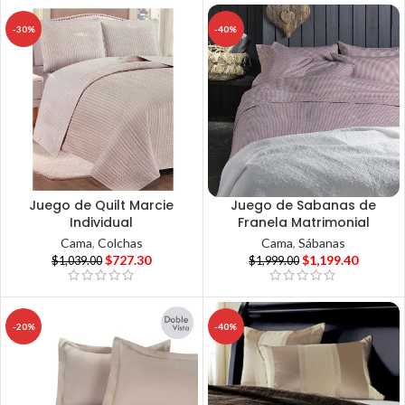
-30%
-40%
Juego de Quilt Marcie
Juego de Sabanas de
Individual
Franela Matrimonial
Cama
,
Colchas
Cama
,
Sábanas
$
727.30
$
1,199.40
$
1,039.00
$
1,999.00
-20%
-40%