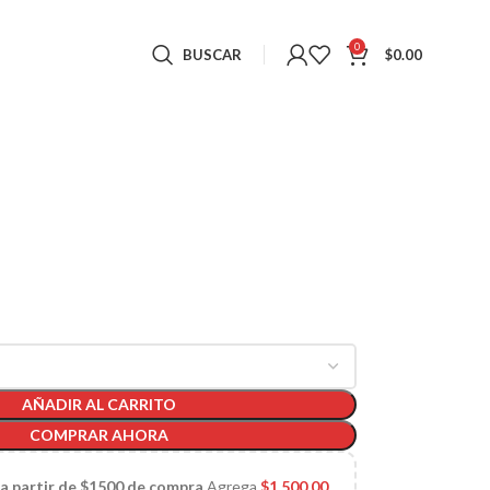
0
BUSCAR
$
0.00
AÑADIR AL CARRITO
COMPRAR AHORA
 a partir de $1500 de compra
Agrega
$
1,500.00