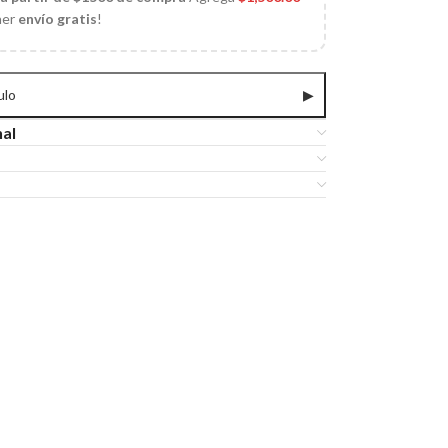
ner
envío gratis
!
ulo
▶
nal