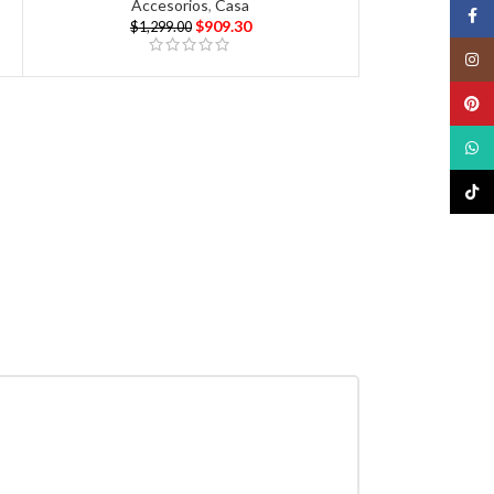
Accesorios
,
Casa
Face
$
909.30
$
1,299.00
Insta
Pinte
What
TikTo