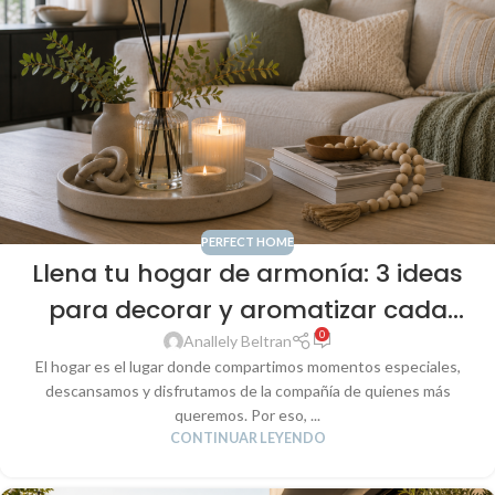
PERFECT HOME
Llena tu hogar de armonía: 3 ideas
para decorar y aromatizar cada
0
espacio con estilo
Anallely Beltran
El hogar es el lugar donde compartimos momentos especiales,
descansamos y disfrutamos de la compañía de quienes más
queremos. Por eso, ...
CONTINUAR LEYENDO