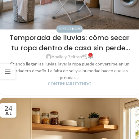
PERFECT HOME
Temporada de lluvias: cómo secar
tu ropa dentro de casa sin perder
0
espacio ni cuidar menos tus
Anallely Beltran
Cuando llegan las lluvias, lavar la ropa puede convertirse en un
prendas
verdadero desafío. La falta de sol y la humedad hacen que las
prendas ...
CONTINUAR LEYENDO
24
JUL