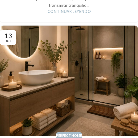
transmitir tranquilid...
CONTINUAR LEYENDO
13
JUL
PERFECT HOME