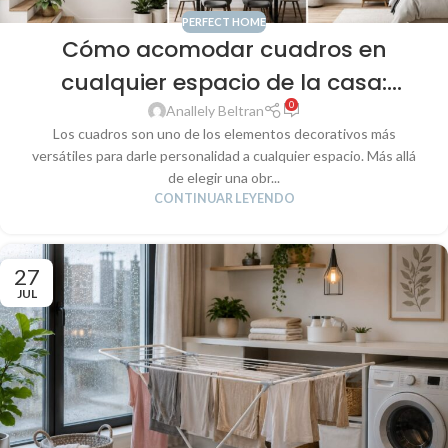
PERFECT HOME
Cómo acomodar cuadros en
cualquier espacio de la casa:
0
equilibrio, altura y composición
Anallely Beltran
Los cuadros son uno de los elementos decorativos más
para transformar tu hogar
versátiles para darle personalidad a cualquier espacio. Más allá
de elegir una obr...
CONTINUAR LEYENDO
27
JUL