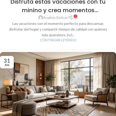
Disfruta estas vacaciones con tu
minino y crea momentos
0
inolvidables en casa
Anallely Beltran
Las vacaciones son el momento perfecto para descansar,
disfrutar del hogar y compartir tiempo de calidad con quienes
más queremos, incl...
CONTINUAR LEYENDO
31
JUL