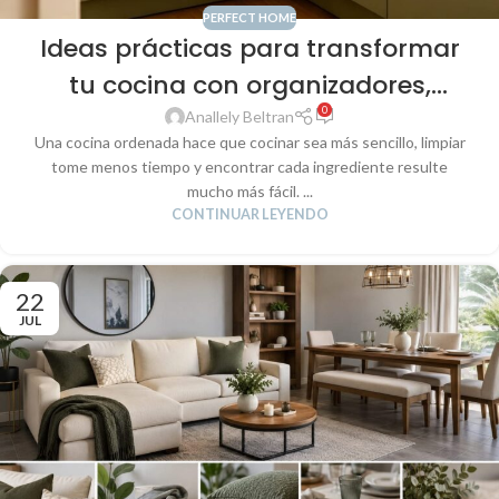
PERFECT HOME
Ideas prácticas para transformar
tu cocina con organizadores,
0
frascos y accesorios funcionales
Anallely Beltran
Una cocina ordenada hace que cocinar sea más sencillo, limpiar
tome menos tiempo y encontrar cada ingrediente resulte
mucho más fácil. ...
CONTINUAR LEYENDO
22
JUL