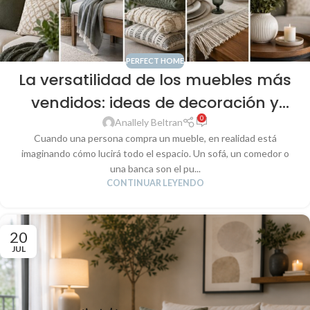
PERFECT HOME
La versatilidad de los muebles más
vendidos: ideas de decoración y
0
textiles para crear espacios
Anallely Beltran
Cuando una persona compra un mueble, en realidad está
completos
imaginando cómo lucirá todo el espacio. Un sofá, un comedor o
una banca son el pu...
CONTINUAR LEYENDO
20
JUL