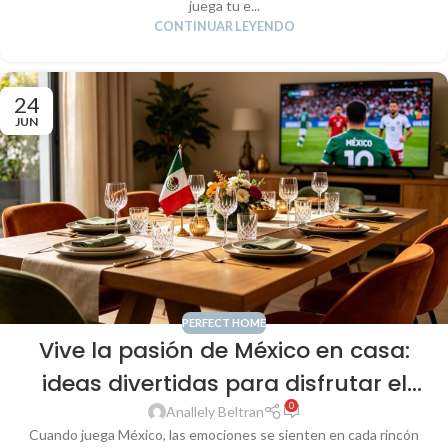
juega tu e...
CONTINUAR LEYENDO
24
JUN
PERFECT HOME
Vive la pasión de México en casa:
ideas divertidas para disfrutar el
0
Mundial con promociones
Anallely Beltran
Cuando juega México, las emociones se sienten en cada rincón