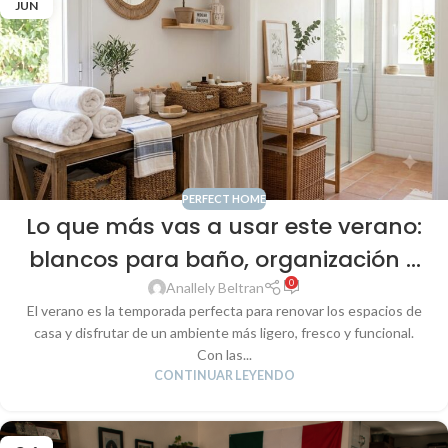
JUN
PERFECT HOME
Lo que más vas a usar este verano:
blancos para baño, organización y
0
una decoración fresca para tu
Anallely Beltran
El verano es la temporada perfecta para renovar los espacios de
hogar
casa y disfrutar de un ambiente más ligero, fresco y funcional.
Con las...
CONTINUAR LEYENDO