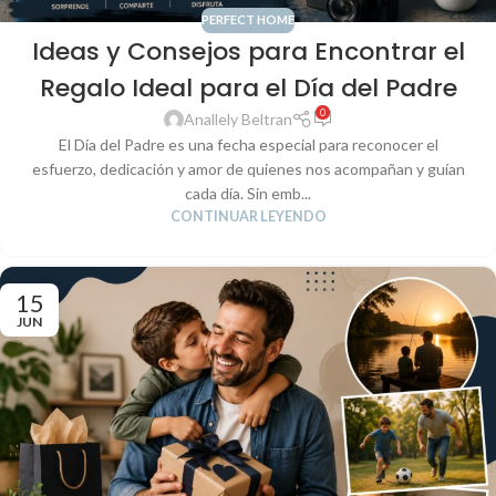
PERFECT HOME
Ideas y Consejos para Encontrar el
Regalo Ideal para el Día del Padre
0
Anallely Beltran
El Día del Padre es una fecha especial para reconocer el
esfuerzo, dedicación y amor de quienes nos acompañan y guían
cada día. Sin emb...
CONTINUAR LEYENDO
15
JUN