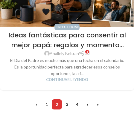
PERFECT HOME
Ideas fantásticas para consentir al
mejor papá: regalos y momentos
1
que recordará siempre
Anallely Beltran
El Día del Padre es mucho más que una fecha en el calendario.
Es la oportunidad perfecta para agradecer esos consejos
oportunos, las ri...
CONTINUAR LEYENDO
‹
1
2
3
4
›
»