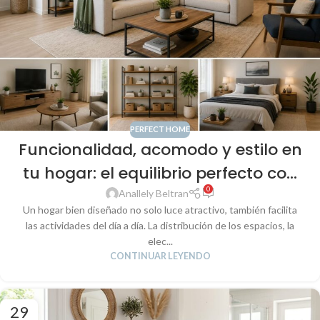
PERFECT HOME
Funcionalidad, acomodo y estilo en
tu hogar: el equilibrio perfecto con
0
los muebles adecuados
Anallely Beltran
Un hogar bien diseñado no solo luce atractivo, también facilita
las actividades del día a día. La distribución de los espacios, la
elec...
CONTINUAR LEYENDO
29