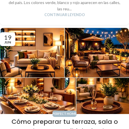
temáticas
del país. Los colores verde, blanco y rojo aparecen en las calles,
las reu...
CONTINUAR LEYENDO
19
JUN
PERFECT HOME
Cómo preparar tu terraza, sala o