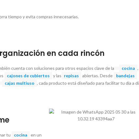
rra tiempo y evita compras innecesarias.
rganización en cada rincón
bién cuenta con soluciones para otros espacios clave de la
cocina
,
los
cajones de cubiertos
y las
repisas
abiertas. Desde
bandejas
cajas multiuso
, cada producto está diseñado para facilitar tu día a dí
ome
mar tu
cocina
en un