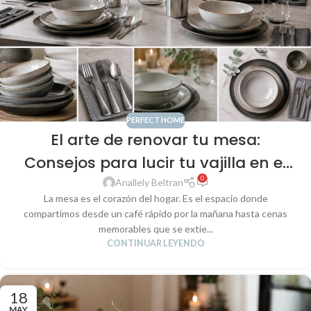
PERFECT HOME
El arte de renovar tu mesa:
Consejos para lucir tu vajilla en el
0
día a día y ocasiones especiales
Anallely Beltran
La mesa es el corazón del hogar. Es el espacio donde
compartimos desde un café rápido por la mañana hasta cenas
memorables que se extie...
CONTINUAR LEYENDO
18
MAY