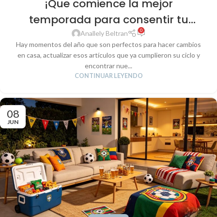
¡Que comience la mejor
temporada para consentir tu
0
hogar!
Anallely Beltran
Hay momentos del año que son perfectos para hacer cambios
en casa, actualizar esos artículos que ya cumplieron su ciclo y
encontrar nue...
CONTINUAR LEYENDO
08
JUN