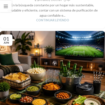
En la búsqueda constante por un hogar más sustentable,
saludable y eficiente, contar con un sistema de purificación de
agua confiable e...
CONTINUAR LEYENDO
01
JUN