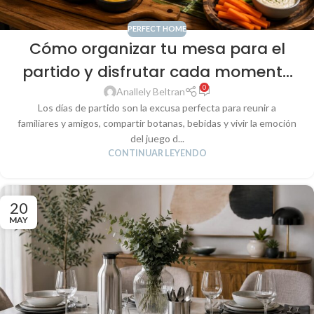
PERFECT HOME
Cómo organizar tu mesa para el
partido y disfrutar cada momento
0
con estilo
Anallely Beltran
Los días de partido son la excusa perfecta para reunir a
familiares y amigos, compartir botanas, bebidas y vivir la emoción
del juego d...
CONTINUAR LEYENDO
20
MAY