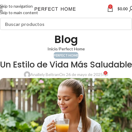
Skip to navigation
0
$
0.00
Skip to main content
Blog
Inicio
Perfect Home
PERFECT HOME
Un Estilo de Vida Más Saludable
0
Anallely Beltran
On 26 de mayo de 2025