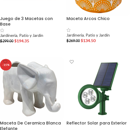
Juego de 3 Macetas con
Maceta Arcos Chico
Base
Jardineria
,
Patio y Jardin
Jardineria
,
Patio y Jardin
$
134.50
$
194.35
$
269.00
$
299.00
AÑADIR AL CARRITO
AÑADIR AL CARRITO
-15%
Maceta De Ceramica Blanca
Reflector Solar para Exterior
Elefante