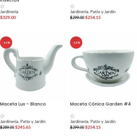
Jardineria
,
Patio y Jardin
Jardineria
$
254.15
$
329.00
$
299.00
AÑADIR AL CARRITO
AÑADIR AL CARRITO
-15%
-15%
Maceta Lux – Blanco
Maceta Cónica Garden #4
Jardineria
,
Patio y Jardin
Jardineria
,
Patio y Jardin
$
245.65
$
254.15
$
289.00
$
299.00
AÑADIR AL CARRITO
AÑADIR AL CARRITO