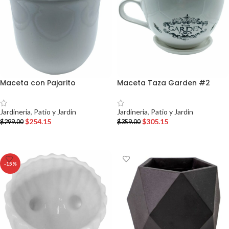
Maceta con Pajarito
Maceta Taza Garden #2
Jardineria
,
Patio y Jardin
Jardineria
,
Patio y Jardin
$
254.15
$
305.15
$
299.00
$
359.00
AÑADIR AL CARRITO
AÑADIR AL CARRITO
-15%