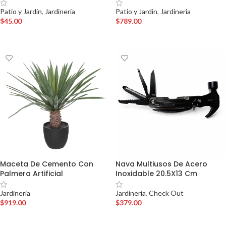
Patio y Jardin
,
Jardineria
Patio y Jardin
,
Jardineria
$
45.00
$
789.00
AÑADIR AL CARRITO
AÑADIR AL CARRITO
Maceta De Cemento Con
Nava Multiusos De Acero
Palmera Artificial
Inoxidable 20.5X13 Cm
Jardineria
Jardineria
,
Check Out
$
919.00
$
379.00
AÑADIR AL CARRITO
AÑADIR AL CARRITO