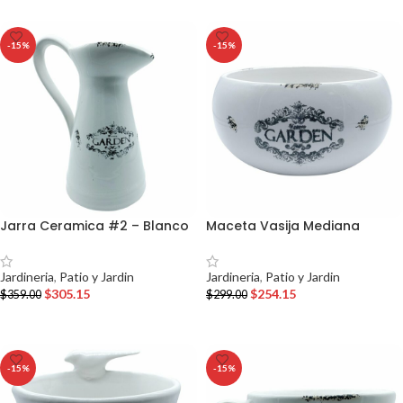
-15%
-15%
Jarra Ceramica #2 – Blanco
Maceta Vasija Mediana
Jardineria
,
Patio y Jardin
Jardineria
,
Patio y Jardin
$
305.15
$
254.15
$
359.00
$
299.00
AÑADIR AL CARRITO
AÑADIR AL CARRITO
-15%
-15%