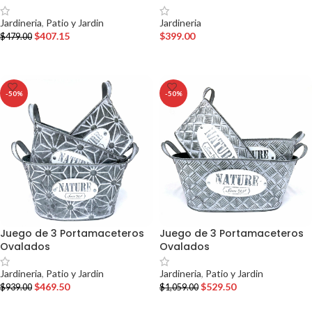
Jardineria
Jardineria
,
Patio y Jardin
$
399.00
$
407.15
$
479.00
AÑADIR AL CARRITO
AÑADIR AL CARRITO
-50%
-50%
Juego de 3 Portamaceteros
Juego de 3 Portamaceteros
Ovalados
Ovalados
Jardineria
,
Patio y Jardin
Jardineria
,
Patio y Jardin
$
469.50
$
529.50
$
939.00
$
1,059.00
AÑADIR AL CARRITO
AÑADIR AL CARRITO