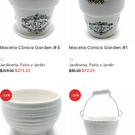
Maceta Cónica Garden #4
Maceta Cónica Garden #1
Jardineria
,
Patio y Jardin
Jardineria
,
Patio y Jardin
$
271.15
$
72.25
$
319.00
$
85.00
AÑADIR AL CARRITO
AÑADIR AL CARRITO
-15%
-15%