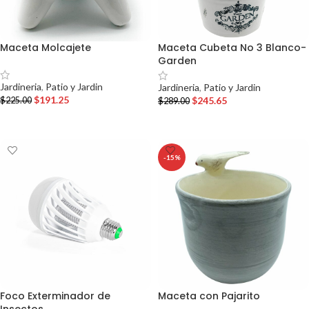
Maceta Molcajete
Maceta Cubeta No 3 Blanco-
Garden
Jardineria
,
Patio y Jardin
Jardineria
,
Patio y Jardin
$
191.25
$
245.65
$
225.00
$
289.00
AÑADIR AL CARRITO
AÑADIR AL CARRITO
-15%
Foco Exterminador de
Maceta con Pajarito
Insectos