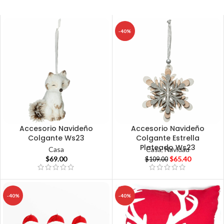
-40%
Accesorio Navideño
Accesorio Navideño
Colgante Ws23
Colgante Estrella
Plateado Ws23
Casa
Casa
,
Navidad
$
69.00
$
65.40
$
109.00
-40%
-40%