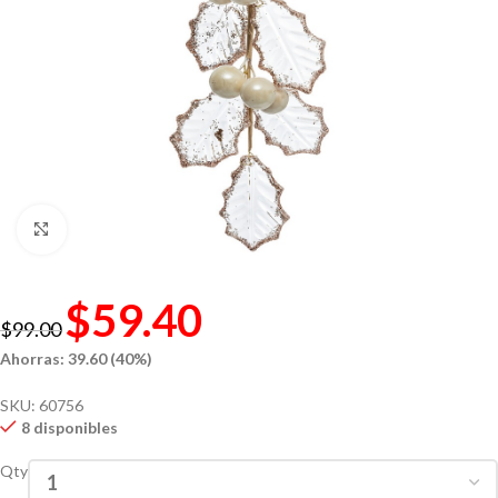
Click to enlarge
$
59.40
$
99.00
Ahorras: 39.60 (40%)
SKU:
60756
8 disponibles
Qty