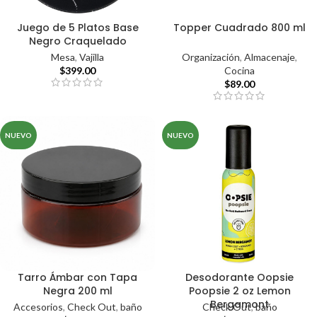
Juego de 5 Platos Base
Topper Cuadrado 800 ml
Negro Craquelado
Organización
,
Almacenaje
,
Mesa
,
Vajilla
Cocina
$
399.00
$
89.00
NUEVO
NUEVO
Tarro Ámbar con Tapa
Desodorante Oopsie
Negra 200 ml
Poopsie 2 oz Lemon
Bergamont
Accesorios
,
Check Out
,
baño
Check Out
,
baño