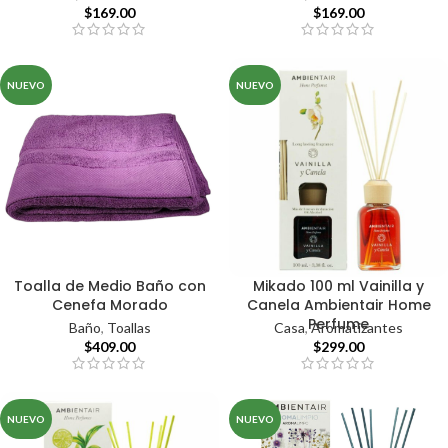
$
169.00
$
169.00
NUEVO
NUEVO
Toalla de Medio Baño con
Mikado 100 ml Vainilla y
Cenefa Morado
Canela Ambientair Home
Perfume
Baño
,
Toallas
Casa
,
Aromatizantes
$
409.00
$
299.00
NUEVO
NUEVO