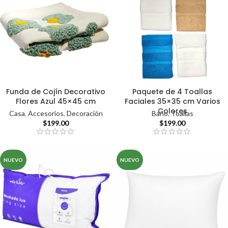
Funda de Cojín Decorativo
Paquete de 4 Toallas
Flores Azul 45×45 cm
Faciales 35×35 cm Varios
Colores
Casa
,
Accesorios
,
Decoración
Baño
,
Toallas
$
199.00
$
199.00
NUEVO
NUEVO