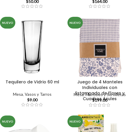
$
50.00
$
164.00
NUEVO
NUEVO
Tequilero de Vidrio 60 ml
Juego de 4 Manteles
Individuales con
Estampado de Flores y
Mesa
,
Vasos y Tarros
Mesa
,
Manteles y Servilletas
Cuadros Azules
$
9.00
$
199.00
NUEVO
NUEVO