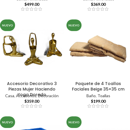
$
499.00
$
369.00
NUEVO
NUEVO
Accesorio Decorativo 3
Paquete de 4 Toallas
Piezas Mujer Haciendo
Faciales Beige 35×35 cm
Yoga Dorado
Casa
,
Accesorios
,
Decoración
Baño
,
Toallas
$
359.00
$
199.00
NUEVO
NUEVO