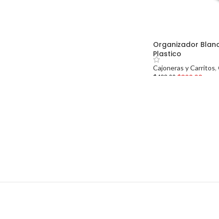
Organizador Blan
Plastico
Cajoneras y Carritos
,
$
399.20
$
499.00