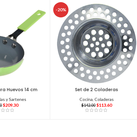
-20%
ara Huevos 14 cm
Set de 2 Coladeras
las y Sartenes
Cocina
,
Coladeras
$
209.30
$
113.60
00
$
142.00