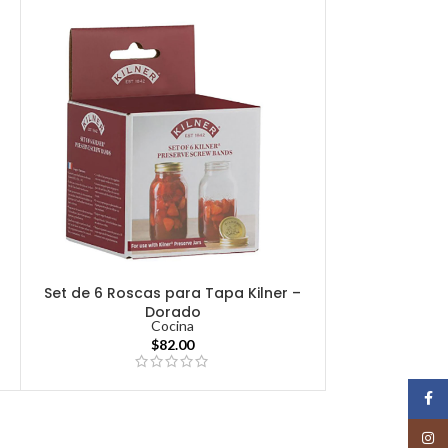
Set de 6 Roscas para Tapa Kilner –
Dorado
Cocina
$
82.00
Face
Insta