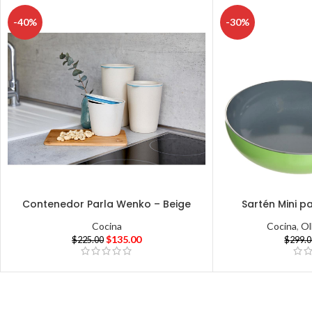
-40%
-30%
Contenedor Parla Wenko – Beige
Sartén Mini p
Cocina
Cocina
,
Ol
$
135.00
$
225.00
$
299.